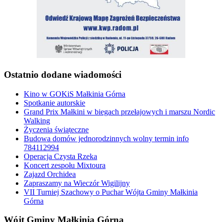
Ostatnio dodane wiadomości
Kino w GOKiS Małkinia Górna
Spotkanie autorskie
Grand Prix Małkini w biegach przełajowych i marszu Nordic
Walking
Życzenia świąteczne
Budowa domów jednorodzinnych wolny termin info
784112994
Operacja Czysta Rzeka
Koncert zespołu Mixtoura
Zajazd Orchidea
Zapraszamy na Wieczór Wigilijny
VII Turniej Szachowy o Puchar Wójta Gminy Małkinia
Górna
Wójt Gminy Małkinia Górna