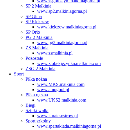
www.zsgprostyn.malkiniagorna.pl
SP 2 Małkinia
www.sp2.malkiniagorna.pl
SP Glina
SP Kiełczew
www.kielczew.malkiniagorna.pl
SP Orło
PG 2 Małkinia
www.pg2.malkiniagorna.pl
ZS Małkinia
www.zsmalkinia.pl
Pozostałe
www.zlobekjezynka.malkinia.com
ZSG 2 Małkinia
Sport
Piłka nożna
www.MKS.malkinia.com
www.ampgool.pl
Piłka ręczna
www.UKS2.malkinia.com
Biegi
Sztuki walki
www.karate-ostrow.pl
Sport szkolny
www.spartakiada.malkiniagorna.pl