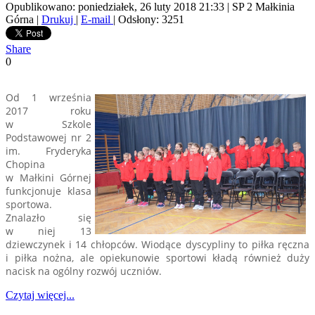
Opublikowano: poniedziałek, 26 luty 2018 21:33
|
SP 2 Małkinia
Górna
|
Drukuj
|
E-mail
| Odsłony: 3251
Share
0
Od 1 września
2017 roku
w Szkole
Podstawowej nr 2
im. Fryderyka
Chopina
w Małkini Górnej
funkcjonuje klasa
sportowa.
Znalazło się
w niej 13
dziewczynek i 14 chłopców. Wiodące dyscypliny to piłka ręczna
i piłka nożna, ale opiekunowie sportowi kładą również duży
nacisk na ogólny rozwój uczniów.
Czytaj więcej...