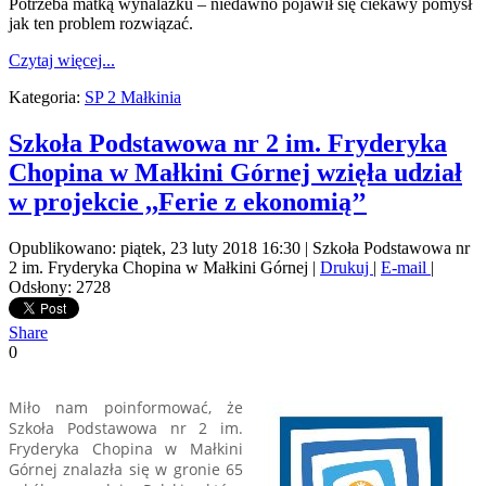
Potrzeba matką wynalazku – niedawno pojawił się ciekawy pomysł
jak ten problem rozwiązać.
Czytaj więcej...
Kategoria:
SP 2 Małkinia
Szkoła Podstawowa nr 2 im. Fryderyka
Chopina w Małkini Górnej wzięła udział
w projekcie ,,Ferie z ekonomią’’
Opublikowano: piątek, 23 luty 2018 16:30
|
Szkoła Podstawowa nr
2 im. Fryderyka Chopina w Małkini Górnej
|
Drukuj
|
E-mail
|
Odsłony: 2728
Share
0
Miło nam poinformować, że
Szkoła Podstawowa nr 2 im.
Fryderyka Chopina w Małkini
Górnej znalazła się w gronie 65