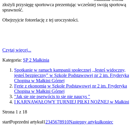
złożyli przysięgę sportowca prezentując wcześniej swoją sportową
sprawność.
Obejrzyjcie fotorelację z tej uroczystości.
Czytaj więcej...
Kategoria:
SP 2 Małkinia
Spotkanie w ramach kampanii społecznej ,,Jesteś widoczny,
jesteś bezpieczny" w Szkole Podstawowej nr 2 im. Fryderyka
Chopina w Małkini Górnej
Ferie z ekonomią w Szkole Podstawowej nr 2 im. Fryderyka
Chopina w Małkini Górnej
"Jak sie nie pserwócis to sie nie naucys "
I KARNAWAŁOWY TURNIEJ PIŁKI NOŻNEJ w Małkini
Strona 1 z 18
start
Poprzedni artykuł
1
2
3
4
5
6
7
8
9
10
Następny artykuł
koniec