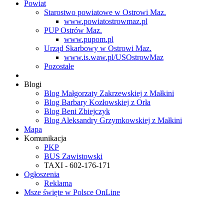
Powiat
Starostwo powiatowe w Ostrowi Maz.
www.powiatostrowmaz.pl
PUP Ostrów Maz.
www.pupom.pl
Urząd Skarbowy w Ostrowi Maz.
www.is.waw.pl/USOstrowMaz
Pozostałe
Blogi
Blog Małgorzaty Zakrzewskiej z Małkini
Blog Barbary Kozłowskiej z Orła
Blog Beni Zbiejczyk
Blog Aleksandry Grzymkowskiej z Małkini
Mapa
Komunikacja
PKP
BUS Zawistowski
TAXI - 602-176-171
Ogłoszenia
Reklama
Msze święte w Polsce OnLine