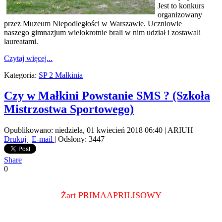
Jest to konkurs
organizowany
przez Muzeum Niepodległości w Warszawie. Uczniowie
naszego gimnazjum wielokrotnie brali w nim udział i zostawali
laureatami.
Czytaj więcej...
Kategoria:
SP 2 Małkinia
Czy w Małkini Powstanie SMS ? (Szkoła
Mistrzostwa Sportowego)
Opublikowano: niedziela, 01 kwiecień 2018 06:40
|
ARIUH
|
Drukuj
|
E-mail
| Odsłony: 3447
Share
0
Żart PRIMAAPRILISOWY