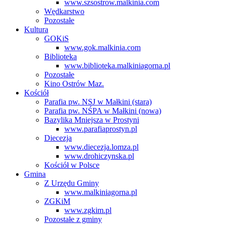
www.szsostrow.malkinia.com
Wędkarstwo
Pozostałe
Kultura
GOKiS
www.gok.malkinia.com
Biblioteka
www.biblioteka.malkiniagorna.pl
Pozostałe
Kino Ostrów Maz.
Kościół
Parafia pw. NSJ w Małkini (stara)
Parafia pw. NŚPA w Małkini (nowa)
Bazylika Mniejsza w Prostyni
www.parafiaprostyn.pl
Diecezja
www.diecezja.lomza.pl
www.drohiczynska.pl
Kościół w Polsce
Gmina
Z Urzędu Gminy
www.malkiniagorna.pl
ZGKiM
www.zgkim.pl
Pozostałe z gminy