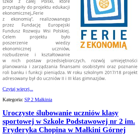
szkół z całej Polski, które
przystąpiły do projektu edukacji
ekonomicznej,,Ferie
z ekonomią’’, realizowanego
przez Fundację Europejski
Fundusz Rozwoju Wsi Polskiej.
Celem projektu było
poszerzenie wiedzy
ekonomicznej uczniów,
rozbudzenie i kształtowanie
w nich postaw przedsiębiorczych, rozwój umiejętności
planowania i zarządzania finansami osobistymi oraz poznanie
roli banku i funkcji pieniądza. W roku szkolnym 2017/18 projekt
adresowany był do uczniów II i III klas gimnazjów.
Czytaj więcej...
Kategoria:
SP 2 Małkinia
Uroczyste ślubowanie uczniów klasy
sportowej w Szkole Podstawowej nr 2 im.
Fryderyka Chopina w Małkini Górnej