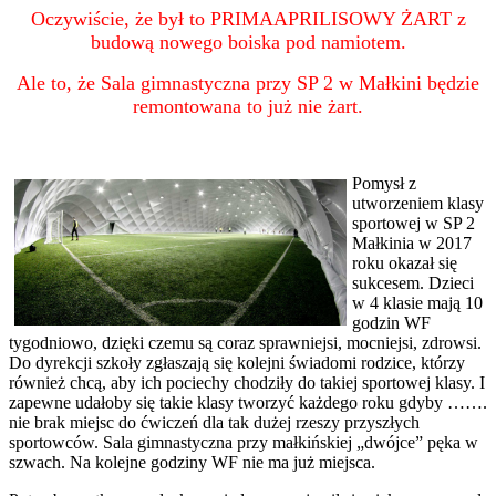
Oczywiście, że był to PRIMAAPRILISOWY ŻART z
budową nowego boiska pod namiotem.
Ale to, że Sala gimnastyczna przy SP 2 w Małkini będzie
remontowana to już nie żart.
Pomysł z
utworzeniem klasy
sportowej w SP 2
Małkinia w 2017
roku okazał się
sukcesem. Dzieci
w 4 klasie mają 10
godzin WF
tygodniowo, dzięki czemu są coraz sprawniejsi, mocniejsi, zdrowsi.
Do dyrekcji szkoły zgłaszają się kolejni świadomi rodzice, którzy
również chcą, aby ich pociechy chodziły do takiej sportowej klasy. I
zapewne udałoby się takie klasy tworzyć każdego roku gdyby …….
nie brak miejsc do ćwiczeń dla tak dużej rzeszy przyszłych
sportowców. Sala gimnastyczna przy małkińskiej „dwójce” pęka w
szwach. Na kolejne godziny WF nie ma już miejsca.