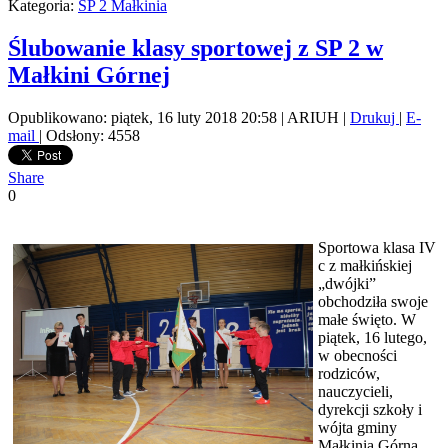
Kategoria:
SP 2 Małkinia
Ślubowanie klasy sportowej z SP 2 w
Małkini Górnej
Opublikowano: piątek, 16 luty 2018 20:58
|
ARIUH
|
Drukuj
|
E-
mail
| Odsłony: 4558
Share
0
Sportowa klasa IV
c z małkińskiej
„dwójki”
obchodziła swoje
małe święto. W
piątek, 16 lutego,
w obecności
rodziców,
nauczycieli,
dyrekcji szkoły i
wójta gminy
Małkinia Górna