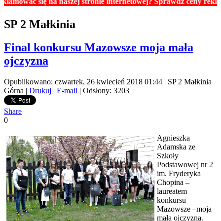
się na naszej stronie internetowej? Sprawdź ceny reklam. Cennik 
SP 2 Małkinia
Final konkursu Mazowsze moja mała
ojczyzna
Opublikowano: czwartek, 26 kwiecień 2018 01:44
|
SP 2 Małkinia
Górna
|
Drukuj
|
E-mail
| Odsłony: 3203
Share
0
Agnieszka
Adamska ze
Szkoły
Podstawowej nr 2
im. Fryderyka
Chopina –
laureatem
konkursu
Mazowsze –moja
mała ojczyzna.