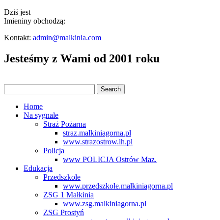
Dziś jest
Imieniny obchodzą:
Kontakt:
admin@malkinia.com
Jesteśmy z Wami od 2001 roku
Home
Na sygnale
Straż Pożarna
straz.malkiniagorna.pl
www.strazostrow.lh.pl
Policja
www POLICJA Ostrów Maz.
Edukacja
Przedszkole
www.przedszkole.malkiniagorna.pl
ZSG 1 Małkinia
www.zsg.malkiniagorna.pl
ZSG Prostyń