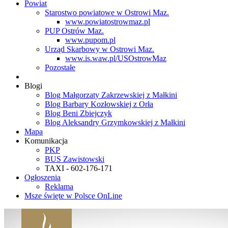
Powiat
Starostwo powiatowe w Ostrowi Maz.
www.powiatostrowmaz.pl
PUP Ostrów Maz.
www.pupom.pl
Urząd Skarbowy w Ostrowi Maz.
www.is.waw.pl/USOstrowMaz
Pozostałe
Blogi
Blog Małgorzaty Zakrzewskiej z Małkini
Blog Barbary Kozłowskiej z Orła
Blog Beni Zbiejczyk
Blog Aleksandry Grzymkowskiej z Małkini
Mapa
Komunikacja
PKP
BUS Zawistowski
TAXI - 602-176-171
Ogłoszenia
Reklama
Msze święte w Polsce OnLine