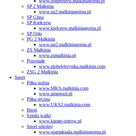
www.zsgprostyn.malkiniagorna.pl
SP 2 Małkinia
www.sp2.malkiniagorna.pl
SP Glina
SP Kiełczew
www.kielczew.malkiniagorna.pl
SP Orło
PG 2 Małkinia
www.pg2.malkiniagorna.pl
ZS Małkinia
www.zsmalkinia.pl
Pozostałe
www.zlobekjezynka.malkinia.com
ZSG 2 Małkinia
Sport
Piłka nożna
www.MKS.malkinia.com
www.ampgool.pl
Piłka ręczna
www.UKS2.malkinia.com
Biegi
Sztuki walki
www.karate-ostrow.pl
Sport szkolny
www.spartakiada.malkiniagorna.pl