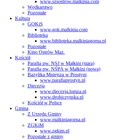
www.szsostrow.malkinia.com
Wędkarstwo
Pozostałe
Kultura
GOKiS
www.gok.malkinia.com
Biblioteka
www.biblioteka.malkiniagorna.pl
Pozostałe
Kino Ostrów Maz.
Kościół
Parafia pw. NSJ w Małkini (stara)
Parafia pw. NŚPA w Małkini (nowa)
Bazylika Mniejsza w Prostyni
www.parafiaprostyn.pl
Diecezja
www.diecezja.lomza.pl
www.drohiczynska.pl
Kościół w Polsce
Gmina
Z Urzędu Gminy
www.malkiniagorna.pl
ZGKiM
www.zgkim.pl
Pozostałe z gminy