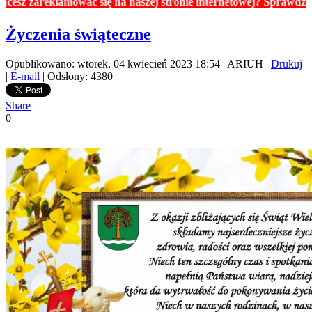
areklamować się na naszej stronie internetowej? Sprawdź ceny re
Życzenia świąteczne
Opublikowano: wtorek, 04 kwiecień 2023 18:54
|
ARIUH
|
Drukuj
|
E-mail
| Odsłony: 4380
Share
0