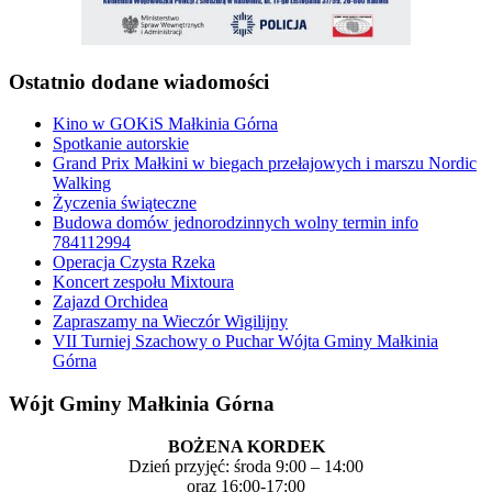
Ostatnio dodane wiadomości
Kino w GOKiS Małkinia Górna
Spotkanie autorskie
Grand Prix Małkini w biegach przełajowych i marszu Nordic
Walking
Życzenia świąteczne
Budowa domów jednorodzinnych wolny termin info
784112994
Operacja Czysta Rzeka
Koncert zespołu Mixtoura
Zajazd Orchidea
Zapraszamy na Wieczór Wigilijny
VII Turniej Szachowy o Puchar Wójta Gminy Małkinia
Górna
Wójt Gminy Małkinia Górna
BOŻENA KORDEK
Dzień przyjęć: środa 9:00 – 14:00
oraz 16:00-17:00