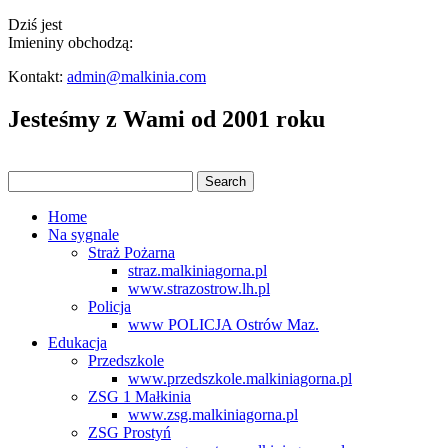
Dziś jest
Imieniny obchodzą:
Kontakt:
admin@malkinia.com
Jesteśmy z Wami od 2001 roku
Home
Na sygnale
Straż Pożarna
straz.malkiniagorna.pl
www.strazostrow.lh.pl
Policja
www POLICJA Ostrów Maz.
Edukacja
Przedszkole
www.przedszkole.malkiniagorna.pl
ZSG 1 Małkinia
www.zsg.malkiniagorna.pl
ZSG Prostyń