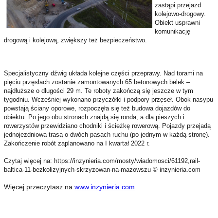
zastąpi przejazd
kolejowo-drogowy.
Obiekt usprawni
komunikację
drogową i kolejową, zwiększy też bezpieczeństwo.
Specjalistyczny dźwig układa kolejne części przeprawy. Nad torami na
pięciu przęsłach zostanie zamontowanych 65 betonowych belek –
najdłuższe o długości 29 m. Te roboty zakończą się jeszcze w tym
tygodniu. Wcześniej wykonano przyczółki i podpory przęseł. Obok nasypu
powstają ściany oporowe, rozpoczęła się też budowa dojazdów do
obiektu. Po jego obu stronach znajdą się ronda, a dla pieszych i
rowerzystów przewidziano chodniki i ścieżkę rowerową. Pojazdy przejadą
jednojezdniową trasą o dwóch pasach ruchu (po jednym w każdą stronę).
Zakończenie robót zaplanowano na I kwartał 2022 r.
Czytaj więcej na:
https://inzynieria.com/mosty/wiadomosci/61192,rail-
baltica-11-bezkolizyjnych-skrzyzowan-na-mazowszu
© inzynieria.com
Więcej przeczytasz na
www.inzynieria.com