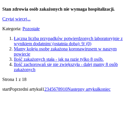
Stan zdrowia osób zakażonych nie wymaga hospitalizacji.
Czytaj więcej...
Kategoria:
Pozostałe
Łączna liczba przypadków potwierdzonych laboratoryjnie z
wynikiem dodatnim/ (ostatnia doba): 9/ (0)
Mamy koleja osobę zakażoną koronawirusem w naszym
powiecie
Ilość zakażonych stała - jak na razie tylko 8 osób.
Ilość zachorowań się nie zwiększyła - dalej mamy 8 osób
zakażonych
Strona 1 z 18
start
Poprzedni artykuł
1
2
3
4
5
6
7
8
9
10
Następny artykuł
koniec