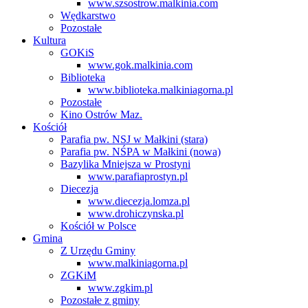
www.szsostrow.malkinia.com
Wędkarstwo
Pozostałe
Kultura
GOKiS
www.gok.malkinia.com
Biblioteka
www.biblioteka.malkiniagorna.pl
Pozostałe
Kino Ostrów Maz.
Kościół
Parafia pw. NSJ w Małkini (stara)
Parafia pw. NŚPA w Małkini (nowa)
Bazylika Mniejsza w Prostyni
www.parafiaprostyn.pl
Diecezja
www.diecezja.lomza.pl
www.drohiczynska.pl
Kościół w Polsce
Gmina
Z Urzędu Gminy
www.malkiniagorna.pl
ZGKiM
www.zgkim.pl
Pozostałe z gminy