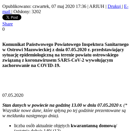
Opublikowano: czwartek, 07 maj 2020 17:36
|
ARIUH
|
Drukuj
|
E-
mail
| Odsłony: 3202
Share
0
Komunikat Państwowego Powiatowego Inspektora Sanitarnego
w Ostrowi Mazowieckiej z dnia 07.05.2020 r. przedstawiający
sytuację epidemiologiczną na terenie powiatu ostrowskiego
związaną z koronawirusem SARS-CoV-2 wywołującym
zachorowanie na COVID-19.
07.05.2020
Stan danych w powiecie na godzinę 13.00 w dniu 07.05.2020 r.
(
*
Wszystkie nowe dane, które spłyną po tej godzinie prezentowane są
w meldunku następnego dnia).
liczba osób aktualnie objętych
kwarantanną domową
/
(ostatnia doba): 149/ (12)