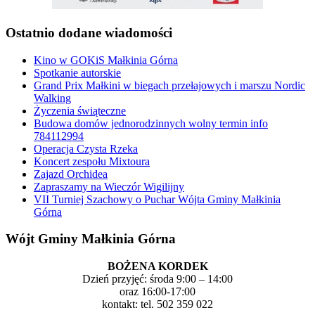
Ostatnio dodane wiadomości
Kino w GOKiS Małkinia Górna
Spotkanie autorskie
Grand Prix Małkini w biegach przełajowych i marszu Nordic
Walking
Życzenia świąteczne
Budowa domów jednorodzinnych wolny termin info
784112994
Operacja Czysta Rzeka
Koncert zespołu Mixtoura
Zajazd Orchidea
Zapraszamy na Wieczór Wigilijny
VII Turniej Szachowy o Puchar Wójta Gminy Małkinia
Górna
Wójt Gminy Małkinia Górna
BOŻENA KORDEK
Dzień przyjęć: środa 9:00 – 14:00
oraz 16:00-17:00
kontakt: tel. 502 359 022