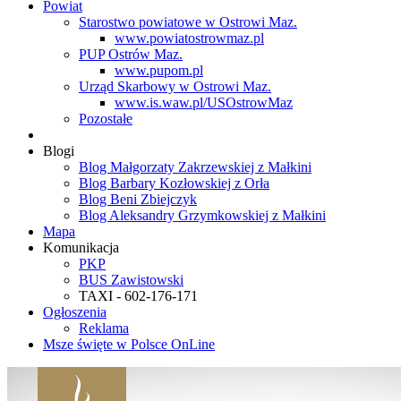
Powiat
Starostwo powiatowe w Ostrowi Maz.
www.powiatostrowmaz.pl
PUP Ostrów Maz.
www.pupom.pl
Urząd Skarbowy w Ostrowi Maz.
www.is.waw.pl/USOstrowMaz
Pozostałe
Blogi
Blog Małgorzaty Zakrzewskiej z Małkini
Blog Barbary Kozłowskiej z Orła
Blog Beni Zbiejczyk
Blog Aleksandry Grzymkowskiej z Małkini
Mapa
Komunikacja
PKP
BUS Zawistowski
TAXI - 602-176-171
Ogłoszenia
Reklama
Msze święte w Polsce OnLine