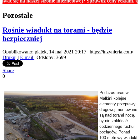
na naszej stronie internetowej? Sprawdź ceny reklam. Cennik zna
Pozostałe
Rośnie wiadukt na torami - będzie
bezpieczniej
Opublikowano: piątek, 14 maj 2021 20:17
|
https://inzynieria.com/
|
Drukuj
|
E-mail
| Odsłony: 3699
Share
0
Podczas prac w
Małkini kolejne
elementy przeprawy
drogowej montowane
są nad torami nocą,
by nie zakłócać
codziennego ruchu
pociągów. Ponad
100-metrowy wiadukt