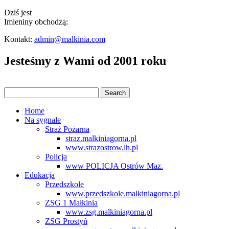
Dziś jest
Imieniny obchodzą:
Kontakt:
admin@malkinia.com
Jesteśmy z Wami od 2001 roku
Home
Na sygnale
Straż Pożarna
straz.malkiniagorna.pl
www.strazostrow.lh.pl
Policja
www POLICJA Ostrów Maz.
Edukacja
Przedszkole
www.przedszkole.malkiniagorna.pl
ZSG 1 Małkinia
www.zsg.malkiniagorna.pl
ZSG Prostyń