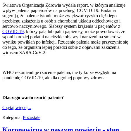
Światowa Organizacja Zdrowia wydała raport, w którym analizuje
wpływ palenia papierosów na przebieg COVID-19. Badania
sugerują, że palenie tytoniu może zwiększać ryzyko ciężkiego
przebiegu zakażenia u osób z chorobami układu oddechowego i
sercowo-naczyniowego. Słabszy system krążenia u pacjentów z
COVID-19
, którzy palą lub palili papierosy, może powodować, że
są oni bardziej podatni na ciężkie objawy i narażeni na śmierć w
wyniku powikłań po infekcji. Rzucenie palenia może przyczynić się
do tego, że organizm lepiej poradzi sobie z objawami zakażenia
wirusem SARS-CoV-2.
WHO rekomenduje rzucenie palenia, nie tylko ze względu na
pandemię COVID-19, ale dla ogólnej poprawy zdrowia.
Dlaczego warto rzucić palenie?
Czytaj więcej...
Kategoria:
Pozostałe
Koronawirus w naszym powiecie - stan