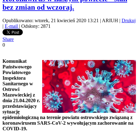
bez zmian od wczoraj.
Opublikowano: wtorek, 21 kwiecień 2020 13:21
|
ARIUH
|
Drukuj
|
E-mail
| Odsłony: 2871
Share
0
Komunikat
Państwowego
Powiatowego
Inspektora
Sanitarnego w
Ostrowi
Mazowieckiej z
dnia 21.04.2020 r.
przedstawiający
sytuację
epidemiologiczną na terenie powiatu ostrowskiego związaną z
koronawirusem SARS-CoV-2 wywołującym zachorowanie na
COVID-19.