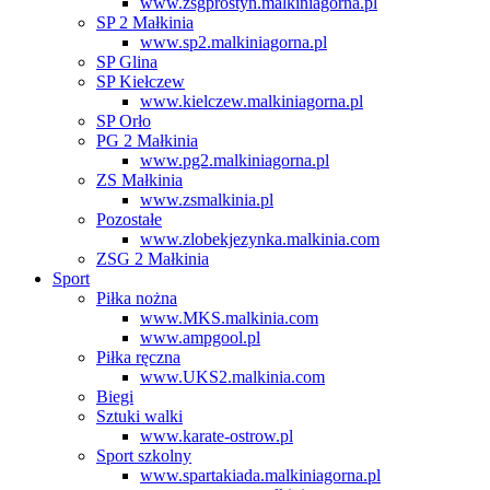
www.zsgprostyn.malkiniagorna.pl
SP 2 Małkinia
www.sp2.malkiniagorna.pl
SP Glina
SP Kiełczew
www.kielczew.malkiniagorna.pl
SP Orło
PG 2 Małkinia
www.pg2.malkiniagorna.pl
ZS Małkinia
www.zsmalkinia.pl
Pozostałe
www.zlobekjezynka.malkinia.com
ZSG 2 Małkinia
Sport
Piłka nożna
www.MKS.malkinia.com
www.ampgool.pl
Piłka ręczna
www.UKS2.malkinia.com
Biegi
Sztuki walki
www.karate-ostrow.pl
Sport szkolny
www.spartakiada.malkiniagorna.pl