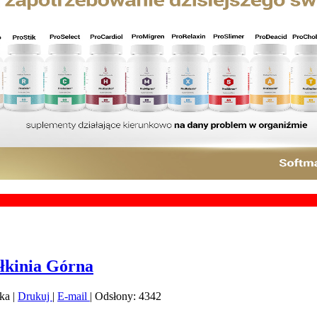
Chcesz z
łkinia Górna
ka
|
Drukuj
|
E-mail
| Odsłony: 4342