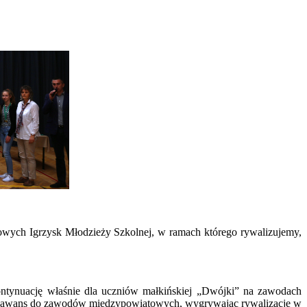
towych Igrzysk Młodzieży Szkolnej, w ramach którego rywalizujemy,
ontynuację właśnie dla uczniów małkińskiej „Dwójki” na zawodach
nie awans do zawodów międzypowiatowych, wygrywając rywalizację w