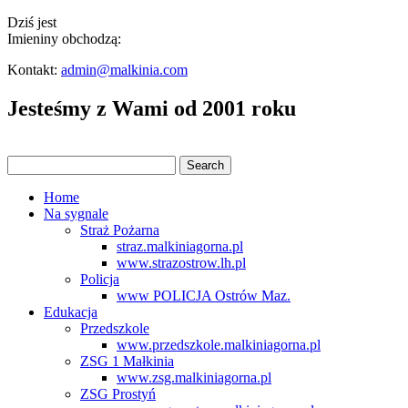
Dziś jest
Imieniny obchodzą:
Kontakt:
admin@malkinia.com
Jesteśmy z Wami od 2001 roku
Home
Na sygnale
Straż Pożarna
straz.malkiniagorna.pl
www.strazostrow.lh.pl
Policja
www POLICJA Ostrów Maz.
Edukacja
Przedszkole
www.przedszkole.malkiniagorna.pl
ZSG 1 Małkinia
www.zsg.malkiniagorna.pl
ZSG Prostyń