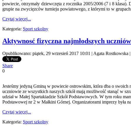
powiecie, otrzymały dziewczęta z rocznika 2005/2006 (7 i 8 klasa).
grupie na zwycięzców turnieju powiatowego, z którymi to w grupach 
Czytaj więcej...
Kategoria:
Sport szkolny
Aktywnosć fizyczna najmłodszych uczniów
Opublikowano: piątek, 29 wrzesień 2017 10:01
|
Agata Rostkowska
Share
0
Jesteśmy jedyną Gminą w powiecie ostrowskim, która dba o swoich n
uczniowie ze wszystkich naszych szkół mają możliwość stanąć w szrank
udział w Małej Spartakiadzie Szkół Podstawowych. W tym roku mamy 
Podstawowej nr 2 w Małkini Górnej. Organizatorami imprezy była na
Czytaj więcej...
Kategoria:
Sport szkolny