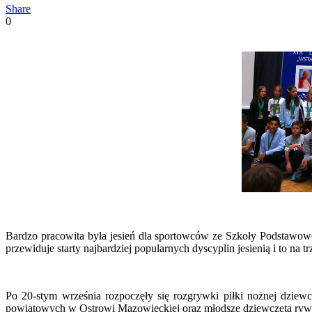
Share
0
Bardzo pracowita była jesień dla sportowców ze Szkoły Podstawowe
przewiduje starty najbardziej popularnych dyscyplin jesienią i to na t
Po 20-stym września rozpoczęły się rozgrywki piłki nożnej dzie
powiatowych w Ostrowi Mazowieckiej oraz młodsze dziewczęta rywa