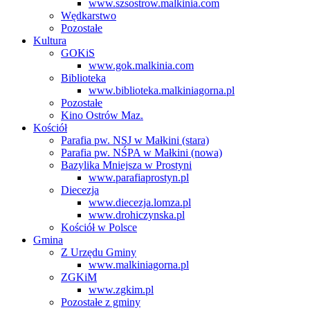
www.szsostrow.malkinia.com
Wędkarstwo
Pozostałe
Kultura
GOKiS
www.gok.malkinia.com
Biblioteka
www.biblioteka.malkiniagorna.pl
Pozostałe
Kino Ostrów Maz.
Kościół
Parafia pw. NSJ w Małkini (stara)
Parafia pw. NŚPA w Małkini (nowa)
Bazylika Mniejsza w Prostyni
www.parafiaprostyn.pl
Diecezja
www.diecezja.lomza.pl
www.drohiczynska.pl
Kościół w Polsce
Gmina
Z Urzędu Gminy
www.malkiniagorna.pl
ZGKiM
www.zgkim.pl
Pozostałe z gminy