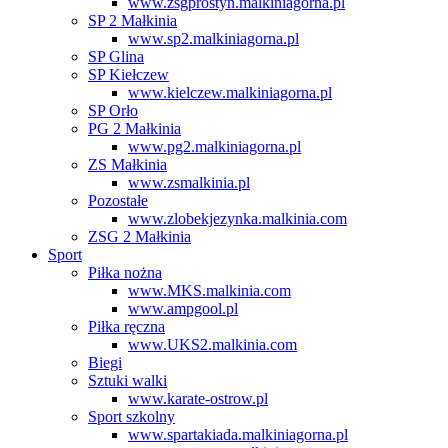
www.zsgprostyn.malkiniagorna.pl
SP 2 Małkinia
www.sp2.malkiniagorna.pl
SP Glina
SP Kiełczew
www.kielczew.malkiniagorna.pl
SP Orło
PG 2 Małkinia
www.pg2.malkiniagorna.pl
ZS Małkinia
www.zsmalkinia.pl
Pozostałe
www.zlobekjezynka.malkinia.com
ZSG 2 Małkinia
Sport
Piłka nożna
www.MKS.malkinia.com
www.ampgool.pl
Piłka ręczna
www.UKS2.malkinia.com
Biegi
Sztuki walki
www.karate-ostrow.pl
Sport szkolny
www.spartakiada.malkiniagorna.pl