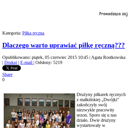
Kategoria:
Piłka ręczna
Dlaczego warto uprawiać piłkę ręczną???
Opublikowano: piątek, 05 czerwiec 2015 10:45
|
Agata Rostkowska
|
Drukuj
|
E-mail
| Odsłony: 5219
Share
0
Drużyny piłkarek ręcznych
z małkińskiej „Dwójki”
zakończyły swój
niezwykle pracowity
sezon. Sporo się u nas
działo. Dwie drużyny
wystartowały w