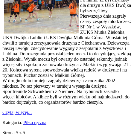
dla drużyn z UKS Dwójka
był szczęśliwy.
Pierwszego dnia zagrały
cztery zespoły młodziczek:
SP Nr 1 w Wyszków,
ZUKS Mutka Zielonka,
UKS Dwójka Lublin i UKS Dwójka Małkinia Górna. W ostatniej
chwili z turnieju zrezygnowała drużyna z Ciechanowa. Dziewczęta
naszej Dwójki zdecydowanie wygrały z zespołami z Wyszkowa i
Lublina. Do rozegrania pozostał jeden mecz i to decydujący, z ekipą
z Zielonki. Wynik meczu był otwarty do ostatniej sekundy, jednak
więcej siły i spokoju zachowała drużyna z Małkini wygrywając 21 :
20. Końcowa syrena spowodowała wielką radość w drużynie i na
trybunach. Puchar został w Małkini Górnej.
W drugim dniu turnieju zagrały dziewczęta z rocznika 2002 i
młodsze. Po raz pierwszy w turnieju wystąpiła drużyna
Sportfreunde Schwaikheim z Niemiec. Na trybunach zasiadło
więcej kibiców. A kibice byli w różnym wieku od najmłodszych do
bardzo dojrzałych, co organizatorów bardzo cieszyło.
Czytaj więcej...
Kategoria:
Piłka ręczna
Strona 5 z 5