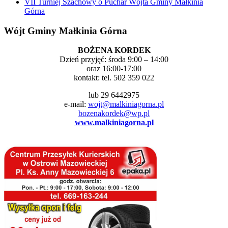
VII Turniej Szachowy o Puchar Wójta Gminy Małkinia
Górna
Wójt Gminy Małkinia Górna
BOŻENA KORDEK
Dzień przyjęć: środa 9:00 – 14:00
oraz 16:00-17:00
kontakt: tel. 502 359 022
lub 29 6442975
e-mail:
wojt@malkiniagorna.pl
bozenakordek@wp.pl
www.malkiniagorna.pl