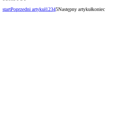
start
Poprzedni artykuł
1
2
3
4
5
Następny artykuł
koniec