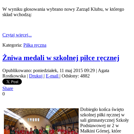
W wyniku głosowania wybrano nowy Zarząd Klubu, w którego
skład wchodzą:
Czytaj więcej...
Kategoria:
Piłka ręczna
Żniwa medali w szkolnej piłce ręcznej
Opublikowano: poniedziałek, 11 maj 2015 09:29
|
Agata
Rostkowska
|
Drukuj
|
E-mail
| Odsłony: 4882
Share
0
Dobiegło końca święto
szkolnej piłki ręcznej w
sali gimnastycznej Szkoły
Podstawowej nr 2 w
Małkini Górnej, które