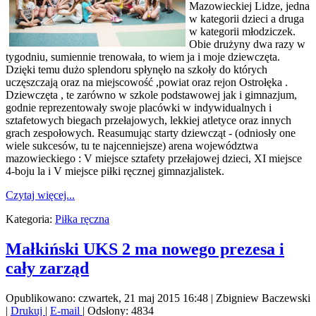
Mazowieckiej Lidze, jedna
w kategorii dzieci a druga
w kategorii młodziczek.
Obie drużyny dwa razy w
tygodniu, sumiennie trenowała, to wiem ja i moje dziewczęta.
Dzięki temu dużo splendoru spłynęło na szkoły do których
uczęszczają oraz na miejscowość ,powiat oraz rejon Ostrołęka .
Dziewczęta , te zarówno w szkole podstawowej jak i gimnazjum,
godnie reprezentowały swoje placówki w indywidualnych i
sztafetowych biegach przełajowych, lekkiej atletyce oraz innych
grach zespołowych. Reasumując starty dziewcząt - (odniosły one
wiele sukcesów, tu te najcenniejsze) arena województwa
mazowieckiego : V miejsce sztafety przełajowej dzieci, XI miejsce
4-boju la i V miejsce piłki ręcznej gimnazjalistek.
Czytaj więcej...
Kategoria:
Piłka ręczna
Małkiński UKS 2 ma nowego prezesa i
cały zarząd
Opublikowano: czwartek, 21 maj 2015 16:48
|
Zbigniew Baczewski
|
Drukuj
|
E-mail
| Odsłony: 4834