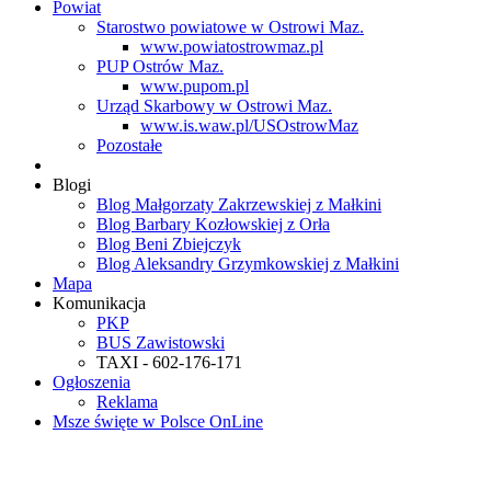
Powiat
Starostwo powiatowe w Ostrowi Maz.
www.powiatostrowmaz.pl
PUP Ostrów Maz.
www.pupom.pl
Urząd Skarbowy w Ostrowi Maz.
www.is.waw.pl/USOstrowMaz
Pozostałe
Blogi
Blog Małgorzaty Zakrzewskiej z Małkini
Blog Barbary Kozłowskiej z Orła
Blog Beni Zbiejczyk
Blog Aleksandry Grzymkowskiej z Małkini
Mapa
Komunikacja
PKP
BUS Zawistowski
TAXI - 602-176-171
Ogłoszenia
Reklama
Msze święte w Polsce OnLine