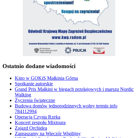
Ostatnio dodane wiadomości
Kino w GOKiS Małkinia Górna
Spotkanie autorskie
Grand Prix Małkini w biegach przełajowych i marszu Nordic
Walking
Życzenia świąteczne
Budowa domów jednorodzinnych wolny termin info
784112994
Operacja Czysta Rzeka
Koncert zespołu Mixtoura
Zajazd Orchidea
Zapraszamy na Wieczór Wigilijny