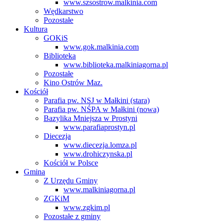
www.szsostrow.malkinia.com
Wędkarstwo
Pozostałe
Kultura
GOKiS
www.gok.malkinia.com
Biblioteka
www.biblioteka.malkiniagorna.pl
Pozostałe
Kino Ostrów Maz.
Kościół
Parafia pw. NSJ w Małkini (stara)
Parafia pw. NŚPA w Małkini (nowa)
Bazylika Mniejsza w Prostyni
www.parafiaprostyn.pl
Diecezja
www.diecezja.lomza.pl
www.drohiczynska.pl
Kościół w Polsce
Gmina
Z Urzędu Gminy
www.malkiniagorna.pl
ZGKiM
www.zgkim.pl
Pozostałe z gminy