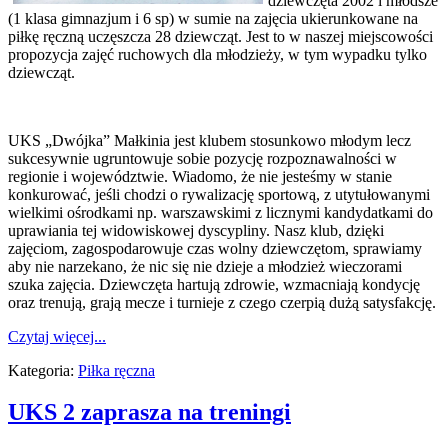
dziewczęta 2002 i młodsze
(1 klasa gimnazjum i 6 sp) w sumie na zajęcia ukierunkowane na
piłkę ręczną uczęszcza 28 dziewcząt. Jest to w naszej miejscowości
propozycja zajęć ruchowych dla młodzieży, w tym wypadku tylko
dziewcząt.
UKS „Dwójka” Małkinia jest klubem stosunkowo młodym lecz
sukcesywnie ugruntowuje sobie pozycję rozpoznawalności w
regionie i województwie. Wiadomo, że nie jesteśmy w stanie
konkurować, jeśli chodzi o rywalizację sportową, z utytułowanymi
wielkimi ośrodkami np. warszawskimi z licznymi kandydatkami do
uprawiania tej widowiskowej dyscypliny. Nasz klub, dzięki
zajęciom, zagospodarowuje czas wolny dziewczętom, sprawiamy
aby nie narzekano, że nic się nie dzieje a młodzież wieczorami
szuka zajęcia. Dziewczęta hartują zdrowie, wzmacniają kondycję
oraz trenują, grają mecze i turnieje z czego czerpią dużą satysfakcję.
Czytaj więcej...
Kategoria:
Piłka ręczna
UKS 2 zaprasza na treningi