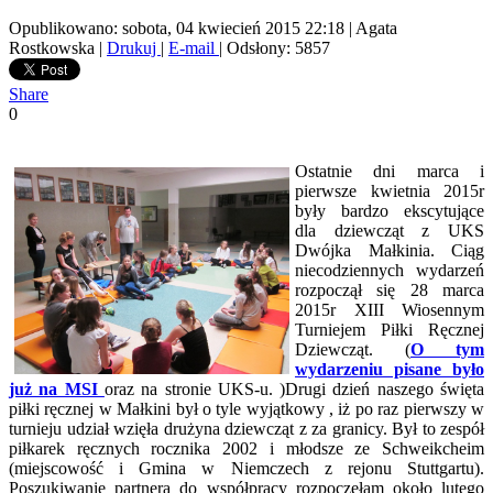
Opublikowano: sobota, 04 kwiecień 2015 22:18
|
Agata
Rostkowska
|
Drukuj
|
E-mail
| Odsłony: 5857
Share
0
Ostatnie dni marca i
pierwsze kwietnia 2015r
były bardzo ekscytujące
dla dziewcząt z UKS
Dwójka Małkinia. Ciąg
niecodziennych wydarzeń
rozpoczął się 28 marca
2015r XIII Wiosennym
Turniejem Piłki Ręcznej
Dziewcząt. (
O tym
wydarzeniu pisane było
już na MSI
oraz na stronie UKS-u. )Drugi dzień naszego święta
piłki ręcznej w Małkini był o tyle wyjątkowy , iż po raz pierwszy w
turnieju udział wzięła drużyna dziewcząt z za granicy. Był to zespół
piłkarek ręcznych rocznika 2002 i młodsze ze Schweikcheim
(miejscowość i Gmina w Niemczech z rejonu Stuttgartu).
Poszukiwanie partnera do współpracy rozpoczęłam około lutego