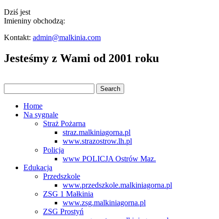
Dziś jest
Imieniny obchodzą:
Kontakt:
admin@malkinia.com
Jesteśmy z Wami od 2001 roku
Home
Na sygnale
Straż Pożarna
straz.malkiniagorna.pl
www.strazostrow.lh.pl
Policja
www POLICJA Ostrów Maz.
Edukacja
Przedszkole
www.przedszkole.malkiniagorna.pl
ZSG 1 Małkinia
www.zsg.malkiniagorna.pl
ZSG Prostyń