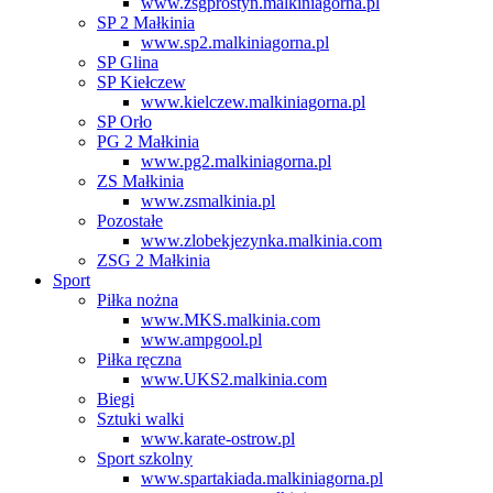
www.zsgprostyn.malkiniagorna.pl
SP 2 Małkinia
www.sp2.malkiniagorna.pl
SP Glina
SP Kiełczew
www.kielczew.malkiniagorna.pl
SP Orło
PG 2 Małkinia
www.pg2.malkiniagorna.pl
ZS Małkinia
www.zsmalkinia.pl
Pozostałe
www.zlobekjezynka.malkinia.com
ZSG 2 Małkinia
Sport
Piłka nożna
www.MKS.malkinia.com
www.ampgool.pl
Piłka ręczna
www.UKS2.malkinia.com
Biegi
Sztuki walki
www.karate-ostrow.pl
Sport szkolny
www.spartakiada.malkiniagorna.pl