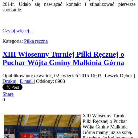
2014r. Udało się nawiązać kontakt i sfinalizować pierwsze
spotkanie.
Czytaj więcej...
Kategoria:
Piłka ręczna
XIII Wiosenny Turniej Piłki Ręcznej o
Puchar Wójta Gminy Małkinia Górna
Opublikowano: czwartek, 02 kwiecień 2015 16:03
|
Leszek Dębek
|
Drukuj
|
E-mail
| Odsłony: 8903
Share
0
XIII Wiosenny Turniej
Piłki Ręcznej o Puchar
Wójta Gminy Małkinia
Górna mamy już za sobą.
Po mimo, że był trzynasty