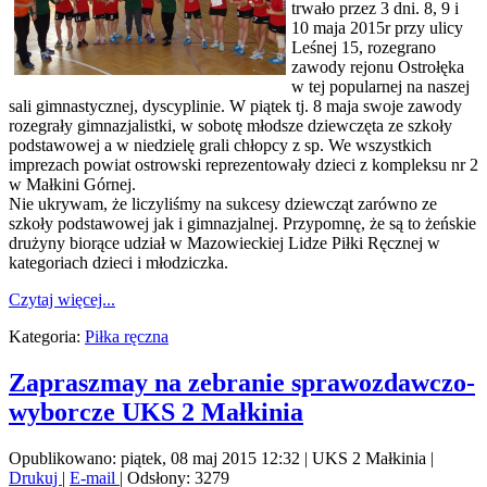
trwało przez 3 dni. 8, 9 i
10 maja 2015r przy ulicy
Leśnej 15, rozegrano
zawody rejonu Ostrołęka
w tej popularnej na naszej
sali gimnastycznej, dyscyplinie. W piątek tj. 8 maja swoje zawody
rozegrały gimnazjalistki, w sobotę młodsze dziewczęta ze szkoły
podstawowej a w niedzielę grali chłopcy z sp. We wszystkich
imprezach powiat ostrowski reprezentowały dzieci z kompleksu nr 2
w Małkini Górnej.
Nie ukrywam, że liczyliśmy na sukcesy dziewcząt zarówno ze
szkoły podstawowej jak i gimnazjalnej. Przypomnę, że są to żeńskie
drużyny biorące udział w Mazowieckiej Lidze Piłki Ręcznej w
kategoriach dzieci i młodziczka.
Czytaj więcej...
Kategoria:
Piłka ręczna
Zapraszmay na zebranie sprawozdawczo-
wyborcze UKS 2 Małkinia
Opublikowano: piątek, 08 maj 2015 12:32
|
UKS 2 Małkinia
|
Drukuj
|
E-mail
| Odsłony: 3279