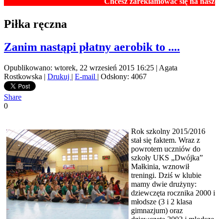
Chcesz zareklamować się na naszej stronie in
Piłka ręczna
Zanim nastąpi płatny aerobik to ....
Opublikowano: wtorek, 22 wrzesień 2015 16:25
|
Agata
Rostkowska
|
Drukuj
|
E-mail
| Odsłony: 4067
Share
0
Rok szkolny 2015/2016
stał się faktem. Wraz z
powrotem uczniów do
szkoły UKS „Dwójka”
Małkinia, wznowił
treningi. Dziś w klubie
mamy dwie drużyny:
dziewczęta rocznika 2000 i
młodsze (3 i 2 klasa
gimnazjum) oraz