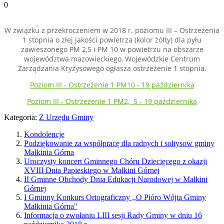
0
W związku z przekroczeniem w 2018 r. poziomu III – Ostrzeżenia
1 stopnia o złej jakości powietrza (kolor żółty) dla pyłu
zawieszonego PM 2,5 i PM 10 w powietrzu na obszarze
województwa mazowieckiego, Wojewódzkie Centrum
Zarządzania Kryzysowego ogłasza ostrzeżenie 1 stopnia.
Poziom III - Ostrzeżenie 1 PM10 - 19 października
Poziom III - Ostrzeżenie 1 PM2, 5 - 19 października
Kategoria:
Z Urzędu Gminy
Kondolencje
Podziękowanie za współpracę dla radnych i sołtysow gminy
Małkinia Górna
Uroczysty koncert Gminnego Chóru Dziecięcego z okazji
XVIII Dnia Papieskiego w Małkini Górnej
II Gminne Obchody Dnia Edukacji Narodowej w Małkini
Górnej
I Gminny Konkurs Ortograficzny ,,O Pióro Wójta Gminy
Małkinia Górna"
Informacja o zwołaniu LIII sesji Rady Gminy w dniu 16