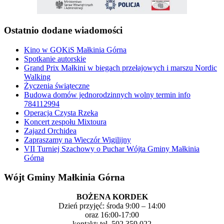
Ostatnio dodane wiadomości
Kino w GOKiS Małkinia Górna
Spotkanie autorskie
Grand Prix Małkini w biegach przełajowych i marszu Nordic
Walking
Życzenia świąteczne
Budowa domów jednorodzinnych wolny termin info
784112994
Operacja Czysta Rzeka
Koncert zespołu Mixtoura
Zajazd Orchidea
Zapraszamy na Wieczór Wigilijny
VII Turniej Szachowy o Puchar Wójta Gminy Małkinia
Górna
Wójt Gminy Małkinia Górna
BOŻENA KORDEK
Dzień przyjęć: środa 9:00 – 14:00
oraz 16:00-17:00
kontakt: tel. 502 359 022