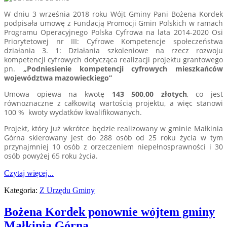
W dniu 3 września 2018 roku Wójt Gminy Pani Bożena Kordek
podpisała umowę z Fundacją Promocji Gmin Polskich w ramach
Programu Operacyjnego Polska Cyfrowa na lata 2014-2020 Osi
Priorytetowej nr III: Cyfrowe Kompetencje społeczeństwa
działania 3. 1: Działania szkoleniowe na rzecz rozwoju
kompetencji cyfrowych dotycząca realizacji projektu grantowego
pn.
„Podniesienie kompetencji cyfrowych mieszkańców
województwa mazowieckiego”
Umowa opiewa na kwotę
143 500,00 złotych
, co jest
równoznaczne z całkowitą wartością projektu, a więc stanowi
100 % kwoty wydatków kwalifikowanych.
Projekt, który już wkrótce będzie realizowany w gminie Małkinia
Górna skierowany jest do 288 osób od 25 roku życia w tym
przynajmniej 10 osób z orzeczeniem niepełnosprawności i 30
osób powyżej 65 roku życia.
Czytaj więcej...
Kategoria:
Z Urzędu Gminy
Bożena Kordek ponownie wójtem gminy
Małkinia Górna.