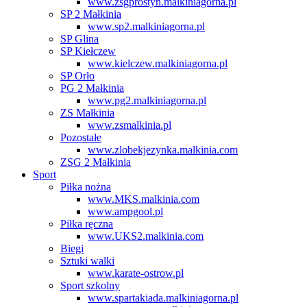
www.zsgprostyn.malkiniagorna.pl
SP 2 Małkinia
www.sp2.malkiniagorna.pl
SP Glina
SP Kiełczew
www.kielczew.malkiniagorna.pl
SP Orło
PG 2 Małkinia
www.pg2.malkiniagorna.pl
ZS Małkinia
www.zsmalkinia.pl
Pozostałe
www.zlobekjezynka.malkinia.com
ZSG 2 Małkinia
Sport
Piłka nożna
www.MKS.malkinia.com
www.ampgool.pl
Piłka ręczna
www.UKS2.malkinia.com
Biegi
Sztuki walki
www.karate-ostrow.pl
Sport szkolny
www.spartakiada.malkiniagorna.pl