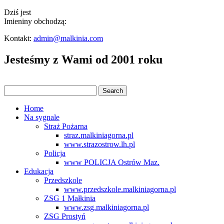
Dziś jest
Imieniny obchodzą:
Kontakt:
admin@malkinia.com
Jesteśmy z Wami od 2001 roku
Home
Na sygnale
Straż Pożarna
straz.malkiniagorna.pl
www.strazostrow.lh.pl
Policja
www POLICJA Ostrów Maz.
Edukacja
Przedszkole
www.przedszkole.malkiniagorna.pl
ZSG 1 Małkinia
www.zsg.malkiniagorna.pl
ZSG Prostyń