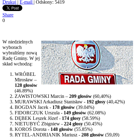
Drukuj
|
E-mail
| Odsłony: 5419
Share
0
W niedzielnych
wyborach
wybraliśmy nową
Radę Gminy. W jej
skład wchodzą:
WRÓBEL
Mirosław –
128 głosów
(46.89%)
ZAWISTOWSKI Marcin –
209 głosów
(60,40%)
MURAWSKI Arkadiusz Stanisław -
192 głosy
(40,42%)
BOGDAN Jacek -
178 głosów
(39.04%)
FIDORCZUK Urszula -
149 głosów
(62.08%)
DĘBEK Leszek Józef -
174 głosy
(58.59%)
NIETUBYĆ Zbigniew -
224 głosy
(50.45%)
KOROŚ Dorota -
148 głosów
(55.85%)
RYTEL-ANDRIANIK Mariusz -
208 głosów
(59,09)