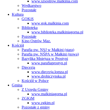
www.szsostrow.malkinia.com
Wędkarstwo
Pozostałe
Kultura
GOKiS
www.gok.malkinia.com
Biblioteka
www.biblioteka.malkiniagorna.pl
Pozostałe
Kino Ostrów Maz.
Kościół
Parafia pw. NSJ w Małkini (stara)
Parafia pw. NŚPA w Małkini (nowa)
Bazylika Mniejsza w Prostyni
www.parafiaprostyn.pl
Diecezja
www.diecezja.lomza.pl
www.drohiczynska.pl
Kościół w Polsce
Gmina
Z Urzędu Gminy
www.malkiniagorna.pl
ZGKiM
www.zgkim.pl
Pozostałe z gminy