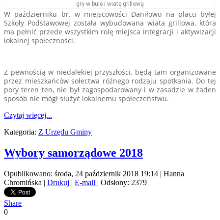
W październiku br. w miejscowości Daniłowo na placu byłej
Szkoły Podstawowej została wybudowana wiata grillowa, która
ma pełnić przede wszystkim rolę miejsca integracji i aktywizacji
lokalnej społeczności.
Z pewnością w niedalekiej przyszłości, będą tam organizowane
przez mieszkańców sołectwa różnego rodzaju spotkania. Do tej
pory teren ten, nie był zagospodarowany i w zasadzie w żaden
sposób nie mógł służyć lokalnemu społeczeństwu.
Czytaj więcej...
Kategoria:
Z Urzędu Gminy
Wybory samorządowe 2018
Opublikowano: środa, 24 październik 2018 19:14
|
Hanna
Chromińska
|
Drukuj
|
E-mail
| Odsłony: 2379
Share
0