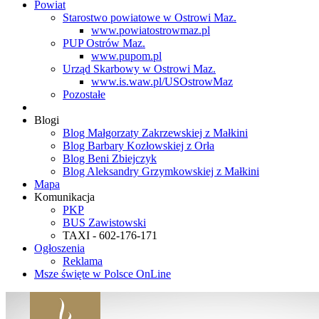
Powiat
Starostwo powiatowe w Ostrowi Maz.
www.powiatostrowmaz.pl
PUP Ostrów Maz.
www.pupom.pl
Urząd Skarbowy w Ostrowi Maz.
www.is.waw.pl/USOstrowMaz
Pozostałe
Blogi
Blog Małgorzaty Zakrzewskiej z Małkini
Blog Barbary Kozłowskiej z Orła
Blog Beni Zbiejczyk
Blog Aleksandry Grzymkowskiej z Małkini
Mapa
Komunikacja
PKP
BUS Zawistowski
TAXI - 602-176-171
Ogłoszenia
Reklama
Msze święte w Polsce OnLine