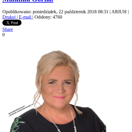
Opublikowano: poniedziałek, 22 październik 2018 08:31
|
ARIUH
|
Drukuj
|
E-mail
| Odsłony: 4760
Share
0