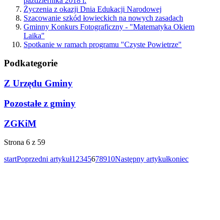
października 2018 r.
Życzenia z okazji Dnia Edukacji Narodowej
Szacowanie szkód łowieckich na nowych zasadach
Gminny Konkurs Fotograficzny - "Matematyka Okiem
Laika"
Spotkanie w ramach programu "Czyste Powietrze"
Podkategorie
Z Urzędu Gminy
Pozostałe z gminy
ZGKiM
Strona 6 z 59
start
Poprzedni artykuł
1
2
3
4
5
6
7
8
9
10
Następny artykuł
koniec