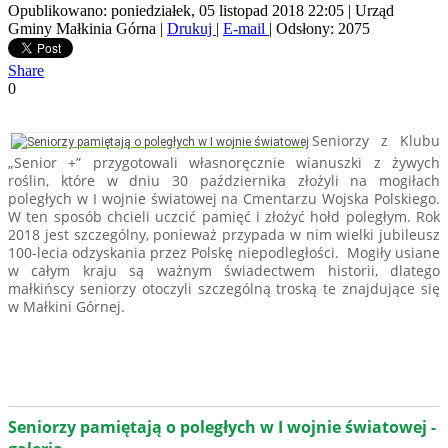
Opublikowano: poniedziałek, 05 listopad 2018 22:05
|
Urząd
Gminy Małkinia Górna
|
Drukuj
|
E-mail
| Odsłony: 2075
Share
0
Seniorzy z Klubu
„Senior +” przygotowali własnoręcznie wianuszki z żywych
roślin, które w dniu 30 października złożyli na mogiłach
poległych w I wojnie światowej na Cmentarzu Wojska Polskiego.
W ten sposób chcieli uczcić pamięć i złożyć hołd poległym. Rok
2018 jest szczególny, ponieważ przypada w nim wielki jubileusz
100-lecia odzyskania przez Polskę niepodległości. Mogiły usiane
w całym kraju są ważnym świadectwem historii, dlatego
małkińscy seniorzy otoczyli szczególną troską te znajdujące się
w Małkini Górnej.
Seniorzy pamiętają o poległych w I wojnie światowej -