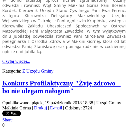
W domu stulatkę oprócz licznie zgromadzonej rodziny
odwiedzili również: Wójt Gminy Małkinia Górna Pani Bożena
Kordek, Kierownik Urzędu Stanu Cywilnego Pani Ewa Ferenc,
zastępca Kierownika Delegatury Mazowieckiego Urzędu
Wojewódzkiego w Ostrołęce Pani Agnieszka Krupińska, zastępca
Kierownika Zakładu Ubezpieczeń Społecznych w Ostrowi
Mazowieckiej Pani Małgorzata Zawadzka. W tym wyjątkowym
dniu Jubilatkę odwiedziła również Pani Mirosława Zawadzka
pielęgniarka z Ośrodka Zdrowia w Małkini Górnej, która od lat
odwiedza Panią Stanisławę oraz pomaga rodzinie w codziennej
opiece nad Jubilatką.
Czytaj więcej...
Kategoria:
Z Urzędu Gminy
Konkurs Profilaktyczny "Żyję zdrowo –
bo nie ulegam nałogom"
Opublikowano: piątek, 19 październik 2018 18:38
|
Urząd Gminy
Małkinia Górna
|
Drukuj
|
E-mail
| Odsłony: 2724
Share
0