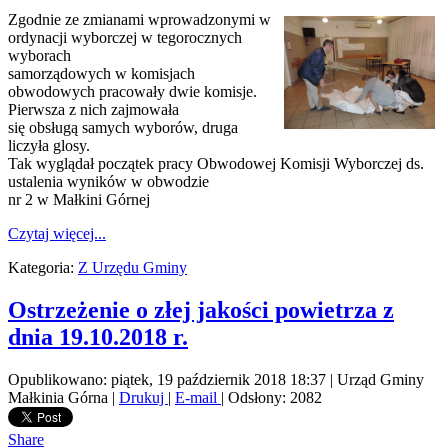
Zgodnie ze zmianami wprowadzonymi w
ordynacji wyborczej w tegorocznych
wyborach
samorządowych w komisjach
obwodowych pracowały dwie komisje.
Pierwsza z nich zajmowała
się obsługą samych wyborów, druga
liczyła glosy.
Tak wyglądał początek pracy Obwodowej Komisji Wyborczej ds.
ustalenia wyników w obwodzie
nr 2 w Małkini Górnej
Czytaj więcej...
Kategoria:
Z Urzędu Gminy
Ostrzeżenie o złej jakości powietrza z
dnia 19.10.2018 r.
Opublikowano: piątek, 19 październik 2018 18:37
|
Urząd Gminy
Małkinia Górna
|
Drukuj
|
E-mail
| Odsłony: 2082
Share