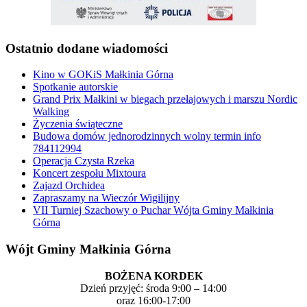
Ostatnio dodane wiadomości
Kino w GOKiS Małkinia Górna
Spotkanie autorskie
Grand Prix Małkini w biegach przełajowych i marszu Nordic
Walking
Życzenia świąteczne
Budowa domów jednorodzinnych wolny termin info
784112994
Operacja Czysta Rzeka
Koncert zespołu Mixtoura
Zajazd Orchidea
Zapraszamy na Wieczór Wigilijny
VII Turniej Szachowy o Puchar Wójta Gminy Małkinia
Górna
Wójt Gminy Małkinia Górna
BOŻENA KORDEK
Dzień przyjęć: środa 9:00 – 14:00
oraz 16:00-17:00