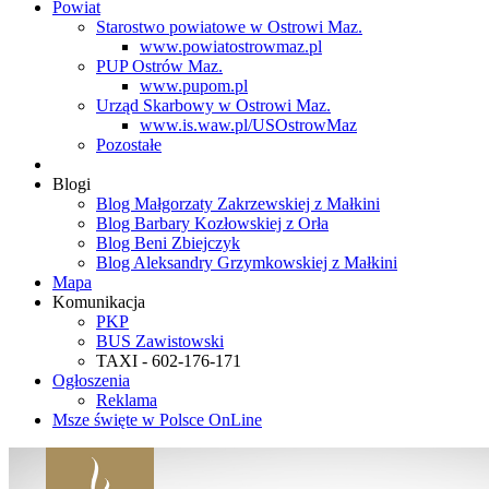
Powiat
Starostwo powiatowe w Ostrowi Maz.
www.powiatostrowmaz.pl
PUP Ostrów Maz.
www.pupom.pl
Urząd Skarbowy w Ostrowi Maz.
www.is.waw.pl/USOstrowMaz
Pozostałe
Blogi
Blog Małgorzaty Zakrzewskiej z Małkini
Blog Barbary Kozłowskiej z Orła
Blog Beni Zbiejczyk
Blog Aleksandry Grzymkowskiej z Małkini
Mapa
Komunikacja
PKP
BUS Zawistowski
TAXI - 602-176-171
Ogłoszenia
Reklama
Msze święte w Polsce OnLine