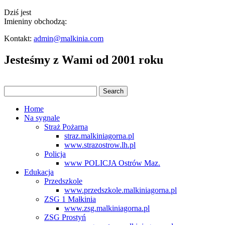
Dziś jest
Imieniny obchodzą:
Kontakt:
admin@malkinia.com
Jesteśmy z Wami od 2001 roku
Home
Na sygnale
Straż Pożarna
straz.malkiniagorna.pl
www.strazostrow.lh.pl
Policja
www POLICJA Ostrów Maz.
Edukacja
Przedszkole
www.przedszkole.malkiniagorna.pl
ZSG 1 Małkinia
www.zsg.malkiniagorna.pl
ZSG Prostyń