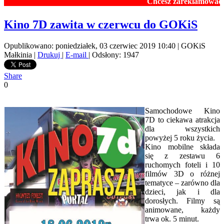
Chcesz zareklamować się na n
Kino 7D zawita w czerwcu do GOKiS
Opublikowano: poniedziałek, 03 czerwiec 2019 10:40
|
GOKiS
Małkinia
|
Drukuj
|
E-mail
| Odsłony: 1947
Share
0
Samochodowe Kino
7D to ciekawa atrakcja
dla wszystkich
powyżej 5 roku życia.
Kino mobilne składa
się z zestawu 6
ruchomych foteli i 10
filmów 3D o różnej
tematyce – zarówno dla
dzieci, jak i dla
dorosłych. Filmy są
animowane, każdy
trwa ok. 5 minut.