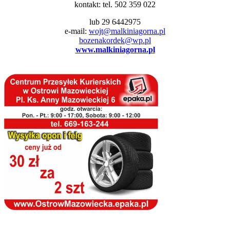
kontakt: tel. 502 359 022
lub 29 6442975
e-mail:
wojt@malkiniagorna.pl
bozenakordek@wp.pl
www.malkiniagorna.pl