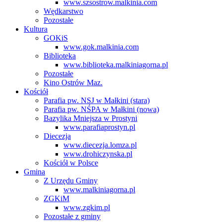
www.szsostrow.malkinia.com
Wędkarstwo
Pozostałe
Kultura
GOKiS
www.gok.malkinia.com
Biblioteka
www.biblioteka.malkiniagorna.pl
Pozostałe
Kino Ostrów Maz.
Kościół
Parafia pw. NSJ w Małkini (stara)
Parafia pw. NŚPA w Małkini (nowa)
Bazylika Mniejsza w Prostyni
www.parafiaprostyn.pl
Diecezja
www.diecezja.lomza.pl
www.drohiczynska.pl
Kościół w Polsce
Gmina
Z Urzędu Gminy
www.malkiniagorna.pl
ZGKiM
www.zgkim.pl
Pozostałe z gminy