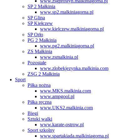
www.zsgprostyn.malkiniagorna.pl
SP 2 Małkinia
www.sp2.malkiniagorna.pl
SP Glina
SP Kiełczew
www.kielczew.malkiniagorna.pl
SP Orło
PG 2 Małkinia
www.pg2.malkiniagorna.pl
ZS Małkinia
www.zsmalkinia.pl
Pozostałe
www.zlobekjezynka.malkinia.com
ZSG 2 Małkinia
Sport
Piłka nożna
www.MKS.malkinia.com
www.ampgool.pl
Piłka ręczna
www.UKS2.malkinia.com
Biegi
Sztuki walki
www.karate-ostrow.pl
Sport szkolny
www.spartakiada.malkiniagorna.pl