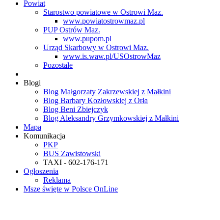
Powiat
Starostwo powiatowe w Ostrowi Maz.
www.powiatostrowmaz.pl
PUP Ostrów Maz.
www.pupom.pl
Urząd Skarbowy w Ostrowi Maz.
www.is.waw.pl/USOstrowMaz
Pozostałe
Blogi
Blog Małgorzaty Zakrzewskiej z Małkini
Blog Barbary Kozłowskiej z Orła
Blog Beni Zbiejczyk
Blog Aleksandry Grzymkowskiej z Małkini
Mapa
Komunikacja
PKP
BUS Zawistowski
TAXI - 602-176-171
Ogłoszenia
Reklama
Msze święte w Polsce OnLine