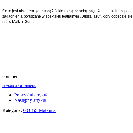
Co to jest niska emisja i smog? Jakie niosą ze sobą zagrożenia i jak im zapob
zagadnienia poruszane w spektaklu teatralnym „Dusza lasu”, który odbędzie się
nr2 w Małkini Górnej.
comments
Facebook Social Comments
Poprzedni artykuł
Następny artykuł
Kategoria:
GOKiS Małkinia