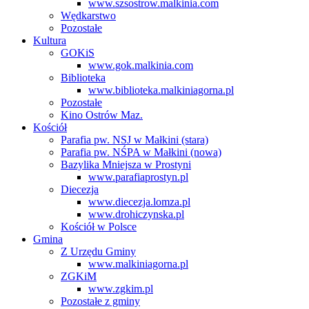
www.szsostrow.malkinia.com
Wędkarstwo
Pozostałe
Kultura
GOKiS
www.gok.malkinia.com
Biblioteka
www.biblioteka.malkiniagorna.pl
Pozostałe
Kino Ostrów Maz.
Kościół
Parafia pw. NSJ w Małkini (stara)
Parafia pw. NŚPA w Małkini (nowa)
Bazylika Mniejsza w Prostyni
www.parafiaprostyn.pl
Diecezja
www.diecezja.lomza.pl
www.drohiczynska.pl
Kościół w Polsce
Gmina
Z Urzędu Gminy
www.malkiniagorna.pl
ZGKiM
www.zgkim.pl
Pozostałe z gminy