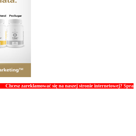
zareklamować się na naszej stronie internetowej? Sprawdź ceny r