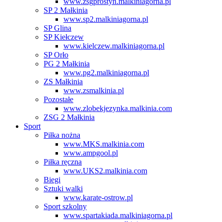
www.zsgprostyn.malkiniagorna.pl
SP 2 Małkinia
www.sp2.malkiniagorna.pl
SP Glina
SP Kiełczew
www.kielczew.malkiniagorna.pl
SP Orło
PG 2 Małkinia
www.pg2.malkiniagorna.pl
ZS Małkinia
www.zsmalkinia.pl
Pozostałe
www.zlobekjezynka.malkinia.com
ZSG 2 Małkinia
Sport
Piłka nożna
www.MKS.malkinia.com
www.ampgool.pl
Piłka ręczna
www.UKS2.malkinia.com
Biegi
Sztuki walki
www.karate-ostrow.pl
Sport szkolny
www.spartakiada.malkiniagorna.pl