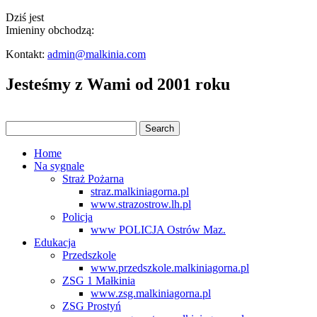
Dziś jest
Imieniny obchodzą:
Kontakt:
admin@malkinia.com
Jesteśmy z Wami od 2001 roku
Home
Na sygnale
Straż Pożarna
straz.malkiniagorna.pl
www.strazostrow.lh.pl
Policja
www POLICJA Ostrów Maz.
Edukacja
Przedszkole
www.przedszkole.malkiniagorna.pl
ZSG 1 Małkinia
www.zsg.malkiniagorna.pl
ZSG Prostyń