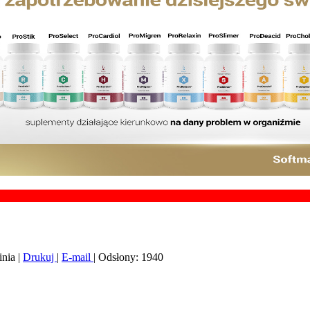
Chcesz 
nia
|
Drukuj
|
E-mail
| Odsłony: 1940