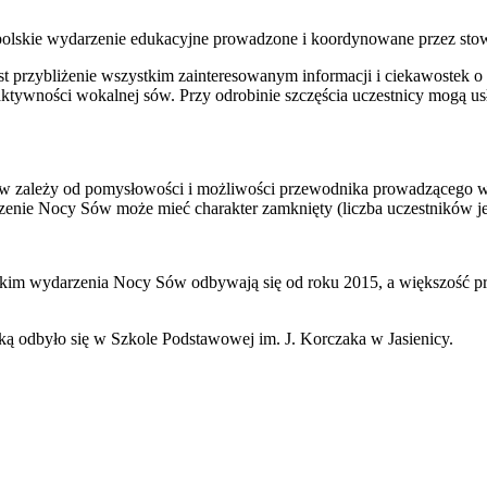
olskie wydarzenie edukacyjne prowadzone i koordynowane przez stowa
 przybliżenie wszystkim zainteresowanym informacji i ciekawostek o
aktywności wokalnej sów. Przy odrobinie szczęścia uczestnicy mogą usł
 zależy od pomysłowości i możliwości przewodnika prowadzącego wydar
enie Nocy Sów może mieć charakter zamknięty (liczba uczestników jest
kim wydarzenia Nocy Sów odbywają się od roku 2015, a większość p
odbyło się w Szkole Podstawowej im. J. Korczaka w Jasienicy.