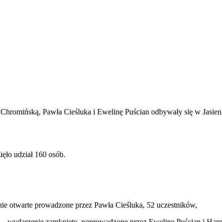
romińską, Pawła Cieśluka i Ewelinę Puścian odbywały się w Jasieni
ło udział 160 osób.
 otwarte prowadzone przez Pawła Cieśluka, 52 uczestników,
wydarzenie zamknięte poprowadzone przez Ewelinę Puścian i Hann