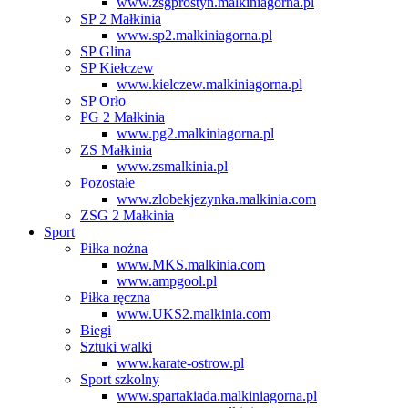
www.zsgprostyn.malkiniagorna.pl
SP 2 Małkinia
www.sp2.malkiniagorna.pl
SP Glina
SP Kiełczew
www.kielczew.malkiniagorna.pl
SP Orło
PG 2 Małkinia
www.pg2.malkiniagorna.pl
ZS Małkinia
www.zsmalkinia.pl
Pozostałe
www.zlobekjezynka.malkinia.com
ZSG 2 Małkinia
Sport
Piłka nożna
www.MKS.malkinia.com
www.ampgool.pl
Piłka ręczna
www.UKS2.malkinia.com
Biegi
Sztuki walki
www.karate-ostrow.pl
Sport szkolny
www.spartakiada.malkiniagorna.pl