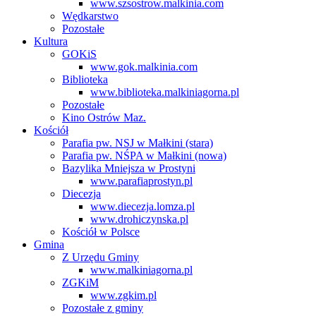
www.szsostrow.malkinia.com
Wędkarstwo
Pozostałe
Kultura
GOKiS
www.gok.malkinia.com
Biblioteka
www.biblioteka.malkiniagorna.pl
Pozostałe
Kino Ostrów Maz.
Kościół
Parafia pw. NSJ w Małkini (stara)
Parafia pw. NŚPA w Małkini (nowa)
Bazylika Mniejsza w Prostyni
www.parafiaprostyn.pl
Diecezja
www.diecezja.lomza.pl
www.drohiczynska.pl
Kościół w Polsce
Gmina
Z Urzędu Gminy
www.malkiniagorna.pl
ZGKiM
www.zgkim.pl
Pozostałe z gminy