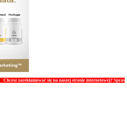
zareklamować się na naszej stronie internetowej? Sprawdź ceny re