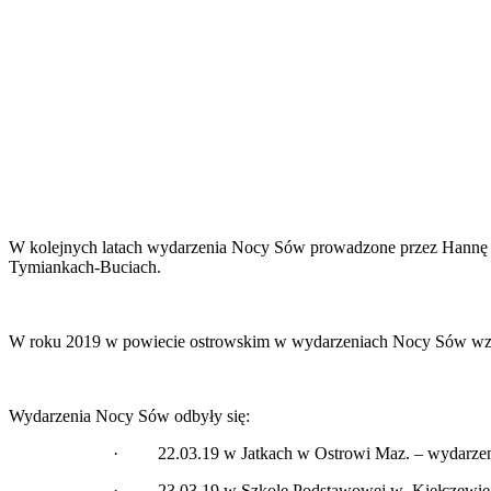
W kolejnych latach wydarzenia Nocy Sów prowadzone przez Hannę Ch
Tymiankach-Buciach.
W roku 2019 w powiecie ostrowskim w wydarzeniach Nocy Sów wzię
Wydarzenia Nocy Sów odbyły się:
· 22.03.19 w Jatkach w Ostrowi Maz. – wydarzenie
· 23.03.19 w Szkole Podstawowej w Kiełczewie – 