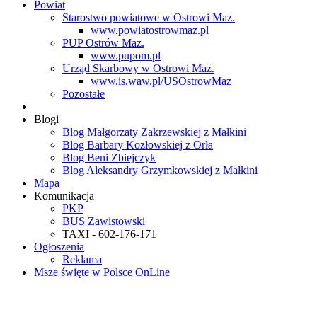
Powiat
Starostwo powiatowe w Ostrowi Maz.
www.powiatostrowmaz.pl
PUP Ostrów Maz.
www.pupom.pl
Urząd Skarbowy w Ostrowi Maz.
www.is.waw.pl/USOstrowMaz
Pozostałe
Blogi
Blog Małgorzaty Zakrzewskiej z Małkini
Blog Barbary Kozłowskiej z Orła
Blog Beni Zbiejczyk
Blog Aleksandry Grzymkowskiej z Małkini
Mapa
Komunikacja
PKP
BUS Zawistowski
TAXI - 602-176-171
Ogłoszenia
Reklama
Msze święte w Polsce OnLine