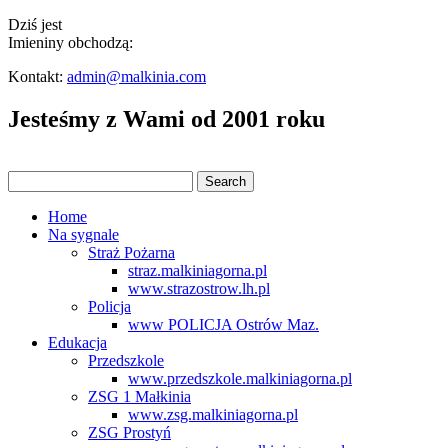
Dziś jest
Imieniny obchodzą:
Kontakt:
admin@malkinia.com
Jesteśmy z Wami od 2001 roku
Home
Na sygnale
Straż Pożarna
straz.malkiniagorna.pl
www.strazostrow.lh.pl
Policja
www POLICJA Ostrów Maz.
Edukacja
Przedszkole
www.przedszkole.malkiniagorna.pl
ZSG 1 Małkinia
www.zsg.malkiniagorna.pl
ZSG Prostyń