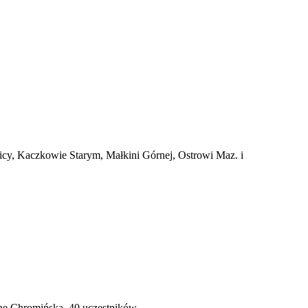
cy, Kaczkowie Starym, Małkini Górnej, Ostrowi Maz. i
ę Chromińską, 40 uczestników,