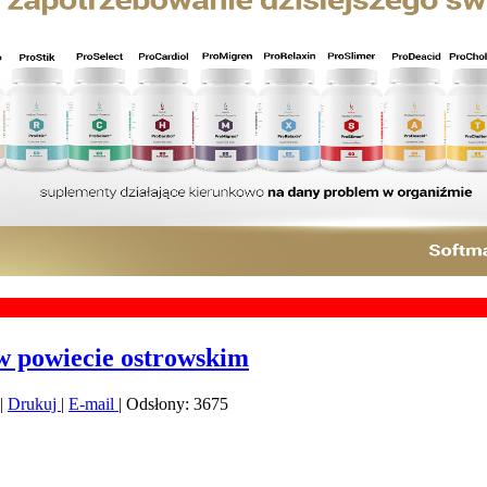
Chcesz 
w powiecie ostrowskim
|
Drukuj
|
E-mail
| Odsłony: 3675