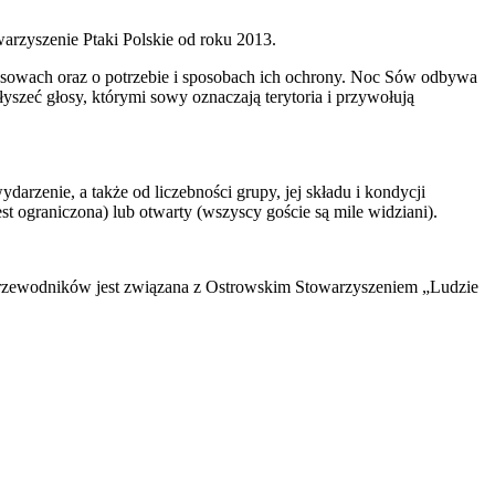
rzyszenie Ptaki Polskie od roku 2013.
 sowach oraz o potrzebie i sposobach ich ochrony. Noc Sów odbywa
yszeć głosy, którymi sowy oznaczają terytoria i przywołują
zenie, a także od liczebności grupy, jej składu i kondycji
 ograniczona) lub otwarty (wszyscy goście są mile widziani).
rzewodników jest związana z Ostrowskim Stowarzyszeniem „Ludzie