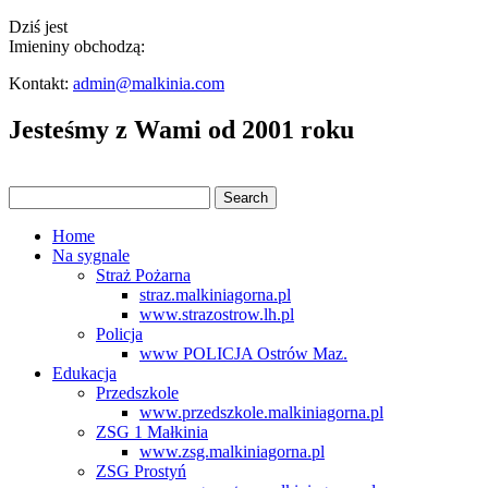
Dziś jest
Imieniny obchodzą:
Kontakt:
admin@malkinia.com
Jesteśmy z Wami od 2001 roku
Home
Na sygnale
Straż Pożarna
straz.malkiniagorna.pl
www.strazostrow.lh.pl
Policja
www POLICJA Ostrów Maz.
Edukacja
Przedszkole
www.przedszkole.malkiniagorna.pl
ZSG 1 Małkinia
www.zsg.malkiniagorna.pl
ZSG Prostyń