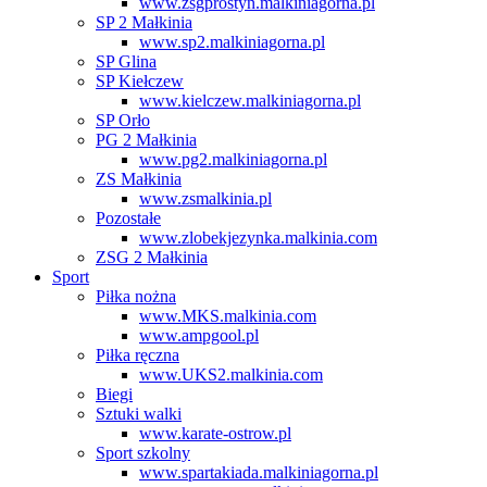
www.zsgprostyn.malkiniagorna.pl
SP 2 Małkinia
www.sp2.malkiniagorna.pl
SP Glina
SP Kiełczew
www.kielczew.malkiniagorna.pl
SP Orło
PG 2 Małkinia
www.pg2.malkiniagorna.pl
ZS Małkinia
www.zsmalkinia.pl
Pozostałe
www.zlobekjezynka.malkinia.com
ZSG 2 Małkinia
Sport
Piłka nożna
www.MKS.malkinia.com
www.ampgool.pl
Piłka ręczna
www.UKS2.malkinia.com
Biegi
Sztuki walki
www.karate-ostrow.pl
Sport szkolny
www.spartakiada.malkiniagorna.pl