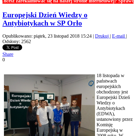
zareklamować się na naszej stronie internetowej? Sprawdź ceny r
Europejski Dzień Wiedzy o
Antybiotykach w SP Orło
Opublikowano: piątek, 23 listopad 2018 15:24
|
Drukuj
|
E-mail
|
Odsłony: 2562
Share
0
18 listopada w
państwach
europejskich
obchodzony jest
Europejski Dzień
Wiedzy o
Antybiotykach
(EDWA),
ustanowiony przez
Komisję
Europejską w
2008 roku. W