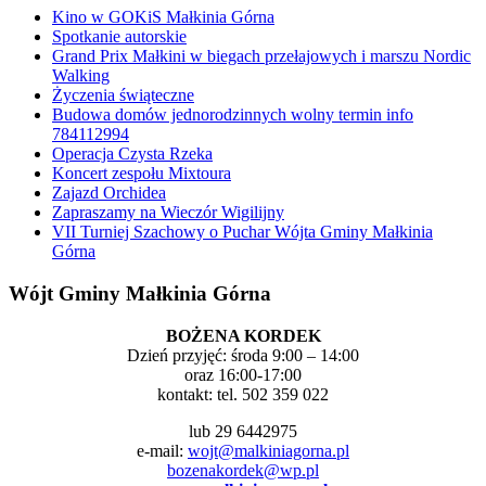
Kino w GOKiS Małkinia Górna
Spotkanie autorskie
Grand Prix Małkini w biegach przełajowych i marszu Nordic
Walking
Życzenia świąteczne
Budowa domów jednorodzinnych wolny termin info
784112994
Operacja Czysta Rzeka
Koncert zespołu Mixtoura
Zajazd Orchidea
Zapraszamy na Wieczór Wigilijny
VII Turniej Szachowy o Puchar Wójta Gminy Małkinia
Górna
Wójt Gminy Małkinia Górna
BOŻENA KORDEK
Dzień przyjęć: środa 9:00 – 14:00
oraz 16:00-17:00
kontakt: tel. 502 359 022
lub 29 6442975
e-mail:
wojt@malkiniagorna.pl
bozenakordek@wp.pl