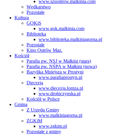
www.szsostrow.malkinia.com
Wędkarstwo
Pozostałe
Kultura
GOKiS
www.gok.malkinia.com
Biblioteka
www.biblioteka.malkiniagorna.pl
Pozostałe
Kino Ostrów Maz.
Kościół
Parafia pw. NSJ w Małkini (stara)
Parafia pw. NŚPA w Małkini (nowa)
Bazylika Mniejsza w Prostyni
www.parafiaprostyn.pl
Diecezja
www.diecezja.lomza.pl
www.drohiczynska.pl
Kościół w Polsce
Gmina
Z Urzędu Gminy
www.malkiniagorna.pl
ZGKiM
www.zgkim.pl
Pozostałe z gminy