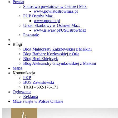
Powiat
Starostwo powiatowe w Ostrowi Maz.
www.powiatostrowmaz.pl
PUP Ostrów Maz.
www.pupom.pl
Urząd Skarbowy w Ostrowi Maz.
www.is.waw.pl/USOstrowMaz
Pozostałe
Blogi
Blog Małgorzaty Zakrzewskiej z Małkini
Blog Barbary Kozłowskiej z Orła
Blog Beni Zbiejczyk
Blog Aleksandry Grzymkowskiej z Małkini
Mapa
Komunikacja
PKP
BUS Zawistowski
TAXI - 602-176-171
Ogłoszenia
Reklama
Msze święte w Polsce OnLine