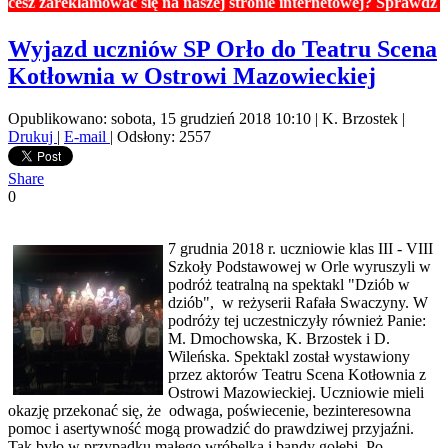
reklamować się na naszej stronie internetowej? Sprawdź ceny rek
Wyjazd uczniów SP Orło do Teatru Scena
Kotłownia w Ostrowi Mazowieckiej
Opublikowano: sobota, 15 grudzień 2018 10:10
|
K. Brzostek
|
Drukuj
|
E-mail
| Odsłony: 2557
Share
0
7 grudnia 2018 r. uczniowie klas III - VIII
Szkoły Podstawowej w Orle wyruszyli w
podróż teatralną na spektakl "Dziób w
dziób", w reżyserii Rafała Swaczyny. W
podróży tej uczestniczyły również Panie:
M. Dmochowska, K. Brzostek i D.
Wileńska. Spektakl został wystawiony
przez aktorów Teatru Scena Kotłownia z
Ostrowi Mazowieckiej. Uczniowie mieli
okazję przekonać się, że odwaga, poświecenie, bezinteresowna
pomoc i asertywność mogą prowadzić do prawdziwej przyjaźni.
Tak było w przypadku małego wróbelka i bandy gołębi. Po