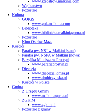
www.szsostrow.malkinia.com
Wędkarstwo
Pozostałe
Kultura
GOKiS
www.gok.malkinia.com
Biblioteka
www.biblioteka.malkiniagorna.pl
Pozostałe
Kino Ostrów Maz.
Kościół
Parafia pw. NSJ w Małkini (stara)
Parafia pw. NŚPA w Małkini (nowa)
Bazylika Mniejsza w Prostyni
www.parafiaprostyn.pl
Diecezja
www.diecezja.lomza.pl
www.drohiczynska.pl
Kościół w Polsce
Gmina
Z Urzędu Gminy
www.malkiniagorna.pl
ZGKiM
www.zgkim.pl
Pozostałe z gminy