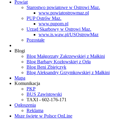
Powiat
Starostwo powiatowe w Ostrowi Maz.
www.powiatostrowmaz.pl
PUP Ostrów Maz.
www.pupom.pl
Urząd Skarbowy w Ostrowi Maz.
www.is.waw.pl/USOstrowMaz
Pozostałe
Blogi
Blog Małgorzaty Zakrzewskiej z Małkini
Blog Barbary Kozłowskiej z Orła
Blog Beni Zbiejczyk
Blog Aleksandry Grzymkowskiej z Małkini
Mapa
Komunikacja
PKP
BUS Zawistowski
TAXI - 602-176-171
Ogłoszenia
Reklama
Msze święte w Polsce OnLine