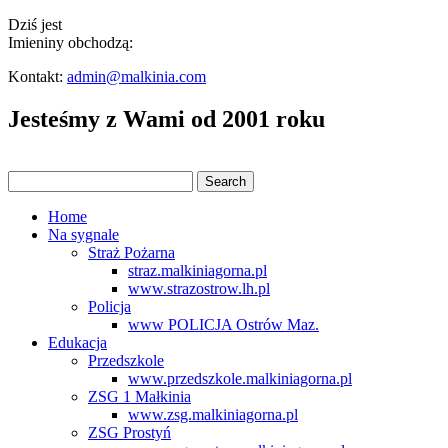
Dziś jest
Imieniny obchodzą:
Kontakt:
admin@malkinia.com
Jesteśmy z Wami od 2001 roku
Home
Na sygnale
Straż Pożarna
straz.malkiniagorna.pl
www.strazostrow.lh.pl
Policja
www POLICJA Ostrów Maz.
Edukacja
Przedszkole
www.przedszkole.malkiniagorna.pl
ZSG 1 Małkinia
www.zsg.malkiniagorna.pl
ZSG Prostyń