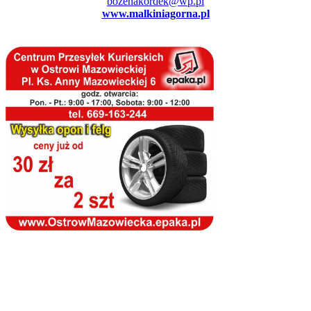
bozenakordek@wp.pl
www.malkiniagorna.pl