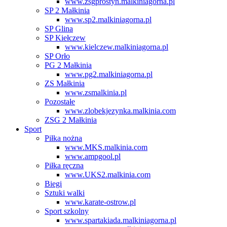
www.zsgprostyn.malkiniagorna.pl
SP 2 Małkinia
www.sp2.malkiniagorna.pl
SP Glina
SP Kiełczew
www.kielczew.malkiniagorna.pl
SP Orło
PG 2 Małkinia
www.pg2.malkiniagorna.pl
ZS Małkinia
www.zsmalkinia.pl
Pozostałe
www.zlobekjezynka.malkinia.com
ZSG 2 Małkinia
Sport
Piłka nożna
www.MKS.malkinia.com
www.ampgool.pl
Piłka ręczna
www.UKS2.malkinia.com
Biegi
Sztuki walki
www.karate-ostrow.pl
Sport szkolny
www.spartakiada.malkiniagorna.pl