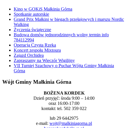
Kino w GOKiS Małkinia Górna
Spotkanie autorskie
Grand Prix Małkini w biegach przełajowych i marszu Nordic
Walking
Życzenia świąteczne
Budowa domów jednorodzinnych wolny termin info
784112994
Operacja Czysta Rzeka
Koncert zespołu Mixtoura
Zajazd Orchidea
Zapraszamy na Wieczór Wigilijny
VII Turniej Szachowy o Puchar Wójta Gminy Małkinia
Górna
Wójt Gminy Małkinia Górna
BOŻENA KORDEK
Dzień przyjęć: środa 9:00 – 14:00
oraz 16:00-17:00
kontakt: tel. 502 359 022
lub 29 6442975
e-mail:
wojt@malkiniagorna.pl