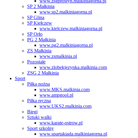
www.zsgprostyn.malkiniagorna.pl
SP 2 Małkinia
www.sp2.malkiniagorna.pl
SP Glina
SP Kiełczew
www.kielczew.malkiniagorna.pl
SP Orło
PG 2 Małkinia
www.pg2.malkiniagorna.pl
ZS Małkinia
www.zsmalkinia.pl
Pozostałe
www.zlobekjezynka.malkinia.com
ZSG 2 Małkinia
Sport
Piłka nożna
www.MKS.malkinia.com
www.ampgool.pl
Piłka ręczna
www.UKS2.malkinia.com
Biegi
Sztuki walki
www.karate-ostrow.pl
Sport szkolny
www.spartakiada.malkiniagorna.pl