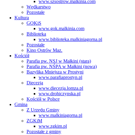
www.szsostrow.malkinia.com
Wędkarstwo
Pozostałe
Kultura
GOKiS
www.gok.malkinia.com
Biblioteka
www.biblioteka.malkiniagorna.pl
Pozostałe
Kino Ostrów Maz.
Kościół
Parafia pw. NSJ w Małkini (stara)
Parafia pw. NŚPA w Małkini (nowa)
Bazylika Mniejsza w Prostyni
www.parafiaprostyn.pl
Diecezja
www.diecezja.lomza.pl
www.drohiczynska.pl
Kościół w Polsce
Gmina
Z Urzędu Gminy
www.malkiniagorna.pl
ZGKiM
www.zgkim.pl
Pozostałe z gminy