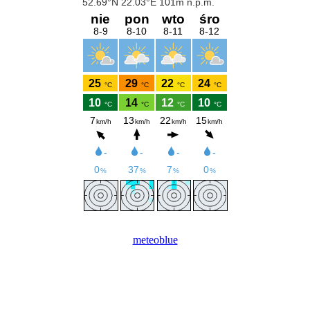
meteoblue