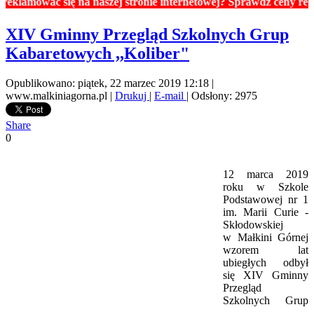
wać się na naszej stronie internetowej? Sprawdź ceny reklam. Cen
XIV Gminny Przegląd Szkolnych Grup
Kabaretowych ,,Koliber"
Opublikowano: piątek, 22 marzec 2019 12:18
|
www.malkiniagorna.pl
|
Drukuj
|
E-mail
| Odsłony: 2975
Share
0
12 marca 2019
roku w Szkole
Podstawowej nr 1
im. Marii Curie -
Skłodowskiej
w Małkini Górnej
wzorem lat
ubiegłych odbył
się XIV Gminny
Przegląd
Szkolnych Grup