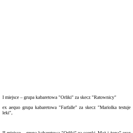
I miejsce – grupa kabaretowa "Orliki" za skecz "Ratownicy"
ex aequo grupa kabaretowa "Farfalle" za skecz "Mariolka testuje
leki",
II miejsce – grupa kabaretowa "Orliki" za scenki,,Mąż i żona” oraz