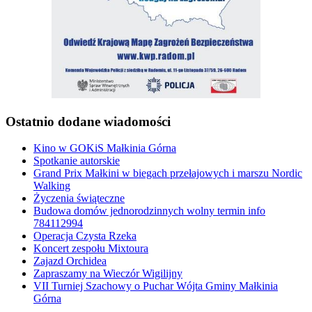
Ostatnio dodane wiadomości
Kino w GOKiS Małkinia Górna
Spotkanie autorskie
Grand Prix Małkini w biegach przełajowych i marszu Nordic
Walking
Życzenia świąteczne
Budowa domów jednorodzinnych wolny termin info
784112994
Operacja Czysta Rzeka
Koncert zespołu Mixtoura
Zajazd Orchidea
Zapraszamy na Wieczór Wigilijny
VII Turniej Szachowy o Puchar Wójta Gminy Małkinia
Górna