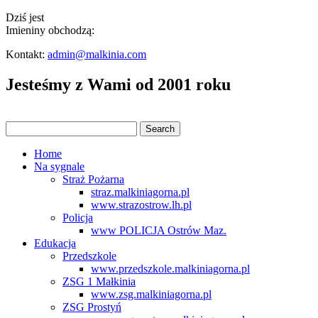
Dziś jest
Imieniny obchodzą:
Kontakt:
admin@malkinia.com
Jesteśmy z Wami od 2001 roku
Home
Na sygnale
Straż Pożarna
straz.malkiniagorna.pl
www.strazostrow.lh.pl
Policja
www POLICJA Ostrów Maz.
Edukacja
Przedszkole
www.przedszkole.malkiniagorna.pl
ZSG 1 Małkinia
www.zsg.malkiniagorna.pl
ZSG Prostyń