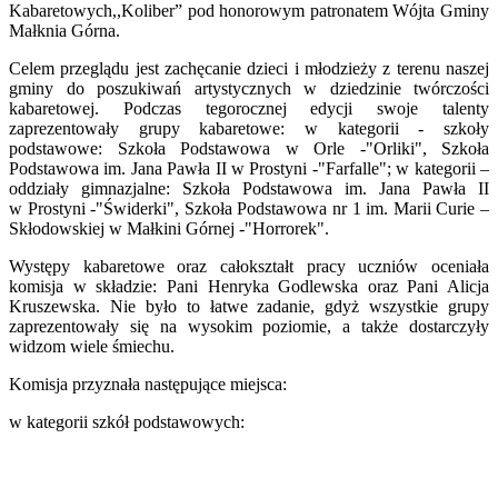
Kabaretowych,,Koliber” pod honorowym patronatem Wójta Gminy
Małknia Górna.
Celem przeglądu jest zachęcanie dzieci i młodzieży z terenu naszej
gminy do poszukiwań artystycznych w dziedzinie twórczości
kabaretowej. Podczas tegorocznej edycji swoje talenty
zaprezentowały grupy kabaretowe: w kategorii - szkoły
podstawowe: Szkoła Podstawowa w Orle -"Orliki", Szkoła
Podstawowa im. Jana Pawła II w Prostyni -"Farfalle"; w kategorii –
oddziały gimnazjalne: Szkoła Podstawowa im. Jana Pawła II
w Prostyni -"Świderki", Szkoła Podstawowa nr 1 im. Marii Curie –
Skłodowskiej w Małkini Górnej -"Horrorek".
Występy kabaretowe oraz całokształt pracy uczniów oceniała
komisja w składzie: Pani Henryka Godlewska oraz Pani Alicja
Kruszewska. Nie było to łatwe zadanie, gdyż wszystkie grupy
zaprezentowały się na wysokim poziomie, a także dostarczyły
widzom wiele śmiechu.
Komisja przyznała następujące miejsca:
w kategorii szkół podstawowych: