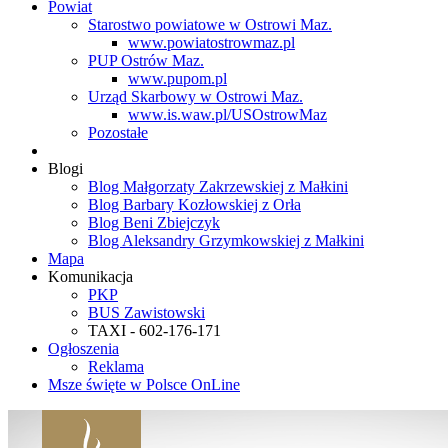
Powiat
Starostwo powiatowe w Ostrowi Maz.
www.powiatostrowmaz.pl
PUP Ostrów Maz.
www.pupom.pl
Urząd Skarbowy w Ostrowi Maz.
www.is.waw.pl/USOstrowMaz
Pozostałe
Blogi
Blog Małgorzaty Zakrzewskiej z Małkini
Blog Barbary Kozłowskiej z Orła
Blog Beni Zbiejczyk
Blog Aleksandry Grzymkowskiej z Małkini
Mapa
Komunikacja
PKP
BUS Zawistowski
TAXI - 602-176-171
Ogłoszenia
Reklama
Msze święte w Polsce OnLine